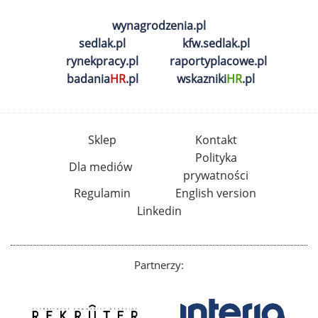
wynagrodzenia.pl
sedlak.pl
kfw.sedlak.pl
rynekpracy.pl
raportyplacowe.pl
badania
HR
.pl
wskazniki
HR
.pl
Sklep
Kontakt
Polityka
Dla mediów
prywatności
Regulamin
English version
Linkedin
Partnerzy: