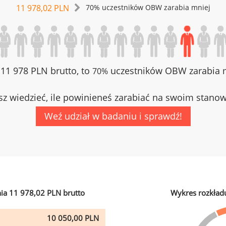
11 978,02 PLN
70% uczestników OBW zarabia mniej
z 11 978 PLN brutto, to
uczestników OBW zarabia m
70%
z wiedzieć, ile powinieneś zarabiać na swoim stano
Weź udział w badaniu i sprawdź!
ia 11 978,02 PLN brutto
Wykres rozkład
10 050,00 PLN