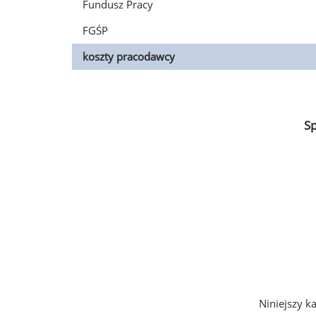
Fundusz Pracy
FGŚP
koszty pracodawcy
S
Niniejszy k