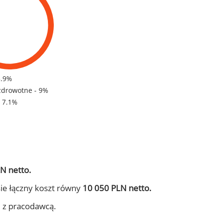
3.9%
zdrowotne - 9%
- 7.1%
N netto.
ie łączny koszt równy
10 050 PLN netto.
j z pracodawcą.