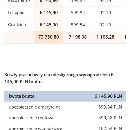
Październik
6 145,90
599,84
92,19
1
Listopad
6 145,90
599,84
92,19
1
Grudzień
6 145,90
599,84
92,19
1
73 750,80
7 198,08
1 106,28
1 
Koszty pracodawcy dla miesięcznego wynagrodzenia 6
145,90 PLN brutto
kwota brutto
6 145,90 PLN
ubezpieczenie emerytalne
599,84 PLN
ubezpieczenie rentowe
399,48 PLN
ubezpieczenie wypadkowe
102,64 PLN