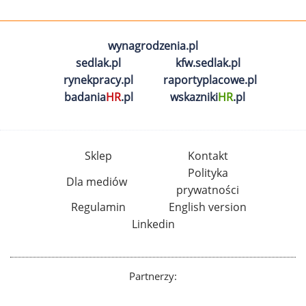
wynagrodzenia.pl
sedlak.pl
kfw.sedlak.pl
rynekpracy.pl
raportyplacowe.pl
badania
HR
.pl
wskazniki
HR
.pl
Sklep
Kontakt
Polityka
Dla mediów
prywatności
Regulamin
English version
Linkedin
Partnerzy: