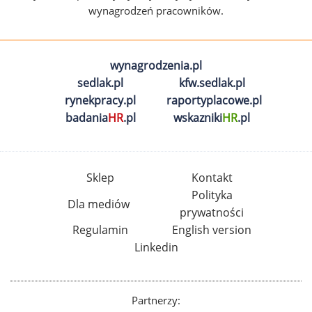
wynagrodzeń pracowników.
wynagrodzenia.pl
sedlak.pl
kfw.sedlak.pl
rynekpracy.pl
raportyplacowe.pl
badania
HR
.pl
wskazniki
HR
.pl
Sklep
Kontakt
Polityka
Dla mediów
prywatności
Regulamin
English version
Linkedin
Partnerzy: