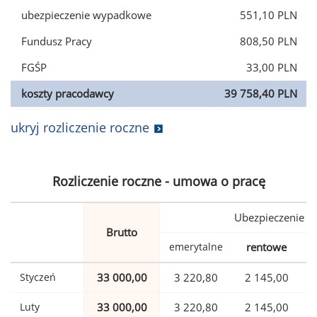
ubezpieczenie wypadkowe
551,10 PLN
Fundusz Pracy
808,50 PLN
FGŚP
33,00 PLN
koszty pracodawcy
39 758,40 PLN
ukryj rozliczenie roczne
Rozliczenie roczne - umowa o pracę
Ubezpieczenie
Brutto
emerytalne
rentowe
w
Styczeń
33 000,00
3 220,80
2 145,00
Luty
33 000,00
3 220,80
2 145,00