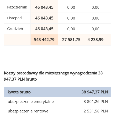
Październik
46 043,45
0,00
0,00
1
Listopad
46 043,45
0,00
0,00
1
Grudzień
46 043,45
0,00
0,00
1
543 442,79
27 581,75
4 238,99
1
Koszty pracodawcy dla miesięcznego wynagrodzenia 38
947,37 PLN brutto
kwota brutto
38 947,37 PLN
ubezpieczenie emerytalne
3 801,26 PLN
ubezpieczenie rentowe
2 531,58 PLN