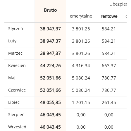
Ubezpiecz
Brutto
emerytalne
rentowe
ch
Styczeń
38 947,37
3 801,26
584,21
Luty
38 947,37
3 801,26
584,21
Marzec
38 947,37
3 801,26
584,21
Kwiecień
44 224,76
4 316,34
663,37
1
Maj
52 051,66
5 080,24
780,77
1
Czerwiec
52 051,66
5 080,24
780,77
1
Lipiec
48 055,35
1 701,15
261,45
1
Sierpień
46 043,45
0,00
0,00
1
Wrzesień
46 043,45
0,00
0,00
1