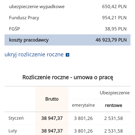
ubezpieczenie wypadkowe
650,42 PLN
Fundusz Pracy
954,21 PLN
FGŚP
38,95 PLN
koszty pracodawcy
46 923,79 PLN
ukryj rozliczenie roczne
Rozliczenie roczne - umowa o pracę
Ubezpieczenie
Brutto
emerytalne
rentowe
w
Styczeń
38 947,37
3 801,26
2 531,58
Luty
38 947,37
3 801,26
2 531,58