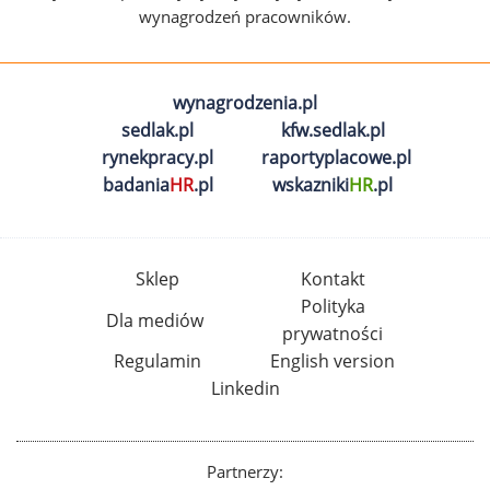
wynagrodzeń pracowników.
wynagrodzenia.pl
sedlak.pl
kfw.sedlak.pl
rynekpracy.pl
raportyplacowe.pl
badania
HR
.pl
wskazniki
HR
.pl
Sklep
Kontakt
Polityka
Dla mediów
prywatności
Regulamin
English version
Linkedin
Partnerzy: