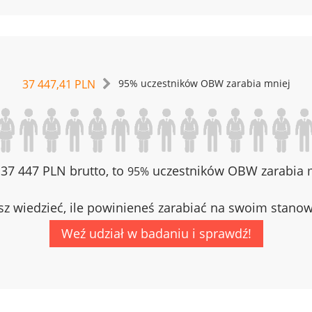
37 447,41 PLN
95% uczestników OBW zarabia mniej
z 37 447 PLN brutto, to
uczestników OBW zarabia m
95%
z wiedzieć, ile powinieneś zarabiać na swoim stano
Weź udział w badaniu i sprawdź!