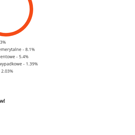
83%
emerytalne - 8.1%
rentowe - 5.4%
wypadkowe - 1.39%
- 2.03%
w!