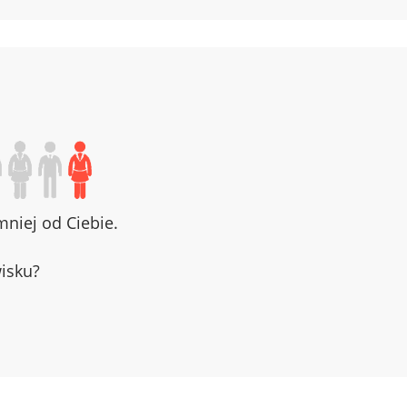
niej od Ciebie.
wisku?