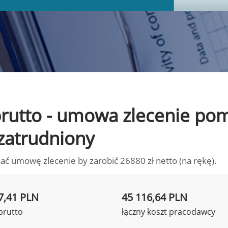
o brutto - umowa zlecenie p
 zatrudniony
ać umowę zlecenie by zarobić 26880 zł netto (na rękę).
7,41 PLN
45 116,64 PLN
brutto
łączny koszt pracodawcy