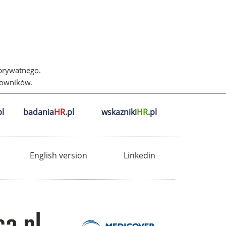
 prywatnego.
cowników.
l
badania
HR
.pl
wskazniki
HR
.pl
English version
Linkedin