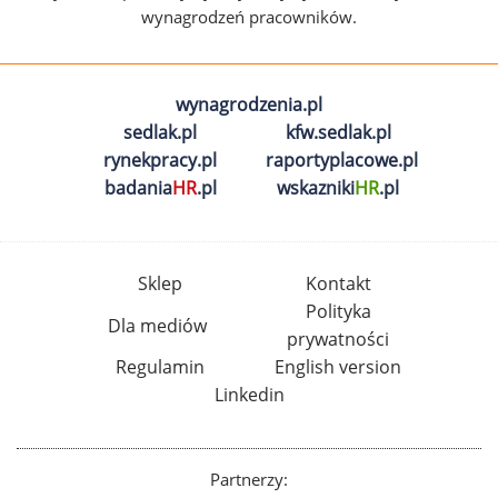
wynagrodzeń pracowników.
wynagrodzenia.pl
sedlak.pl
kfw.sedlak.pl
rynekpracy.pl
raportyplacowe.pl
badania
HR
.pl
wskazniki
HR
.pl
Sklep
Kontakt
Polityka
Dla mediów
prywatności
Regulamin
English version
Linkedin
Partnerzy: