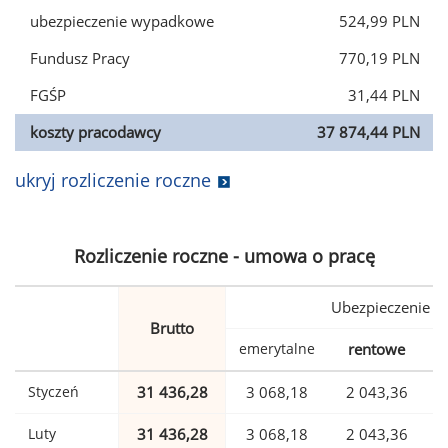
ubezpieczenie wypadkowe
524,99 PLN
Fundusz Pracy
770,19 PLN
FGŚP
31,44 PLN
koszty pracodawcy
37 874,44 PLN
ukryj rozliczenie roczne
Rozliczenie roczne - umowa o pracę
Ubezpieczenie
Brutto
emerytalne
rentowe
w
Styczeń
31 436,28
3 068,18
2 043,36
Luty
31 436,28
3 068,18
2 043,36