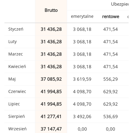
Ubezpiecz
Brutto
emerytalne
rentowe
ch
Styczeń
31 436,28
3 068,18
471,54
Luty
31 436,28
3 068,18
471,54
Marzec
31 436,28
3 068,18
471,54
Kwiecień
31 436,28
3 068,18
471,54
Maj
37 085,92
3 619,59
556,29
Czerwiec
41 994,85
4 098,70
629,92
1
Lipiec
41 994,85
4 098,70
629,92
1
Sierpień
41 277,41
3 492,06
536,69
1
Wrzesień
37 147,47
0,00
0,00