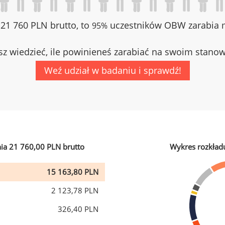
z 21 760 PLN brutto, to
uczestników OBW zarabia m
95%
z wiedzieć, ile powinieneś zarabiać na swoim stano
Weź udział w badaniu i sprawdź!
ia 21 760,00 PLN brutto
Wykres rozkład
15 163,80 PLN
2 123,78 PLN
326,40 PLN