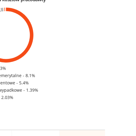
83%
emerytalne - 8.1%
rentowe - 5.4%
wypadkowe - 1.39%
- 2.03%