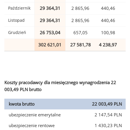
Październik
29 364,31
2 865,96
440,46
Listopad
29 364,31
2 865,96
440,46
Grudzień
26 753,04
657,05
100,98
302 621,01
27 581,78
4 238,97
7
Koszty pracodawcy dla miesięcznego wynagrodzenia 22
003,49 PLN brutto
kwota brutto
22 003,49 PLN
ubezpieczenie emerytalne
2 147,54 PLN
ubezpieczenie rentowe
1 430,23 PLN