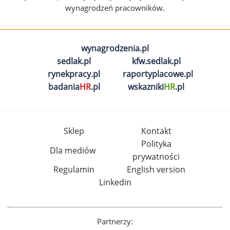
wynagrodzeń pracowników.
wynagrodzenia.pl
sedlak.pl
kfw.sedlak.pl
rynekpracy.pl
raportyplacowe.pl
badania
HR
.pl
wskazniki
HR
.pl
Sklep
Kontakt
Polityka
Dla mediów
prywatności
Regulamin
English version
Linkedin
Partnerzy: