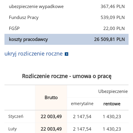
ubezpieczenie wypadkowe
367,46 PLN
Fundusz Pracy
539,09 PLN
FGŚP
22,00 PLN
koszty pracodawcy
26 509,81 PLN
ukryj rozliczenie roczne
Rozliczenie roczne - umowa o pracę
Ubezpieczenie
Brutto
emerytalne
rentowe
w
Styczeń
22 003,49
2 147,54
1 430,23
Luty
22 003,49
2 147,54
1 430,23