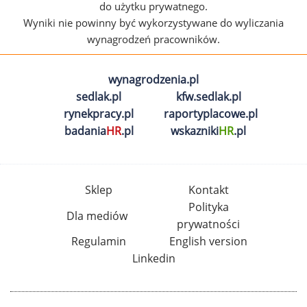
do użytku prywatnego.
Wyniki nie powinny być wykorzystywane do wyliczania
wynagrodzeń pracowników.
wynagrodzenia.pl
sedlak.pl
kfw.sedlak.pl
rynekpracy.pl
raportyplacowe.pl
badania
HR
.pl
wskazniki
HR
.pl
Sklep
Kontakt
Polityka
Dla mediów
prywatności
Regulamin
English version
Linkedin