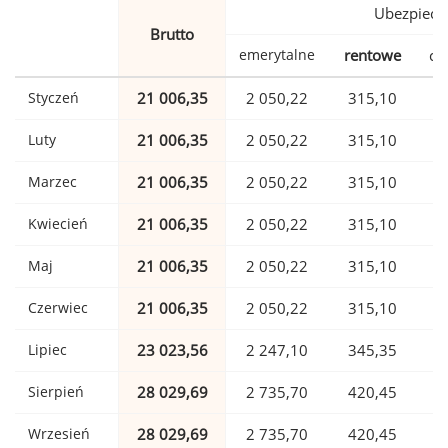
Ubezpiecz
Brutto
emerytalne
rentowe
ch
Styczeń
21 006,35
2 050,22
315,10
Luty
21 006,35
2 050,22
315,10
Marzec
21 006,35
2 050,22
315,10
Kwiecień
21 006,35
2 050,22
315,10
Maj
21 006,35
2 050,22
315,10
Czerwiec
21 006,35
2 050,22
315,10
Lipiec
23 023,56
2 247,10
345,35
Sierpień
28 029,69
2 735,70
420,45
Wrzesień
28 029,69
2 735,70
420,45