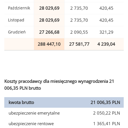
Październik
28 029,69
2 735,70
420,45
Listopad
28 029,69
2 735,70
420,45
Grudzień
27 266,68
2 090,55
321,29
288 447,10
27 581,77
4 239,04
7
Koszty pracodawcy dla miesięcznego wynagrodzenia 21
006,35 PLN brutto
kwota brutto
21 006,35 PLN
ubezpieczenie emerytalne
2 050,22 PLN
ubezpieczenie rentowe
1 365,41 PLN