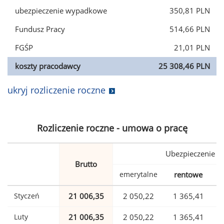
ubezpieczenie wypadkowe
350,81 PLN
Fundusz Pracy
514,66 PLN
FGŚP
21,01 PLN
koszty pracodawcy
25 308,46 PLN
ukryj rozliczenie roczne
Rozliczenie roczne - umowa o pracę
Ubezpieczenie
Brutto
emerytalne
rentowe
w
Styczeń
21 006,35
2 050,22
1 365,41
Luty
21 006,35
2 050,22
1 365,41