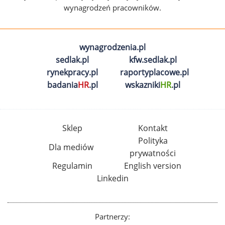
wynagrodzeń pracowników.
wynagrodzenia.pl
sedlak.pl
kfw.sedlak.pl
rynekpracy.pl
raportyplacowe.pl
badania
HR
.pl
wskazniki
HR
.pl
Sklep
Kontakt
Polityka
Dla mediów
prywatności
Regulamin
English version
Linkedin
Partnerzy: