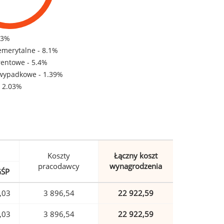
83%
emerytalne - 8.1%
rentowe - 5.4%
wypadkowe - 1.39%
- 2.03%
Koszty
Łączny koszt
pracodawcy
wynagrodzenia
GŚP
,03
3 896,54
22 922,59
,03
3 896,54
22 922,59