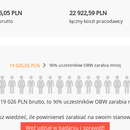
6,05 PLN
22 922,59 PLN
brutto
łączny koszt pracodawcy
19 026,05 PLN
90% uczestników OBW zarabia mniej
z 19 026 PLN brutto, to
uczestników OBW zarabia m
90%
z wiedzieć, ile powinieneś zarabiać na swoim stano
Weź udział w badaniu i sprawdź!