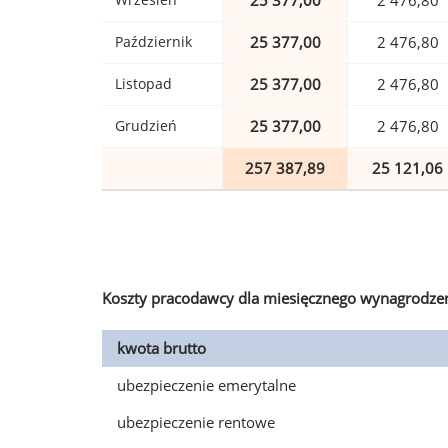
25 377,00
2 476,80
Październik
25 377,00
2 476,80
Listopad
25 377,00
2 476,80
Grudzień
25 377,00
2 476,80
257 387,89
25 121,06
Koszty pracodawcy dla miesięcznego wynagrodzen
kwota brutto
ubezpieczenie emerytalne
ubezpieczenie rentowe