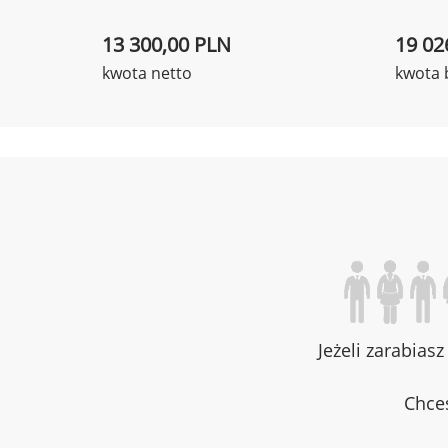
13 300,00 PLN
19 02
kwota netto
kwota 
Jeżeli zarabias
Chces