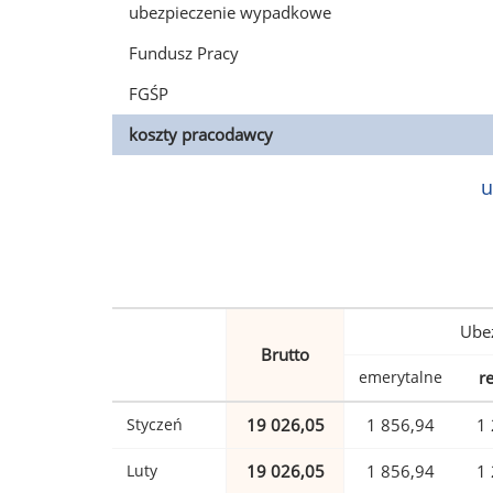
ubezpieczenie wypadkowe
Fundusz Pracy
FGŚP
koszty pracodawcy
u
Ubez
Brutto
emerytalne
r
Styczeń
19 026,05
1 856,94
1 
Luty
19 026,05
1 856,94
1 