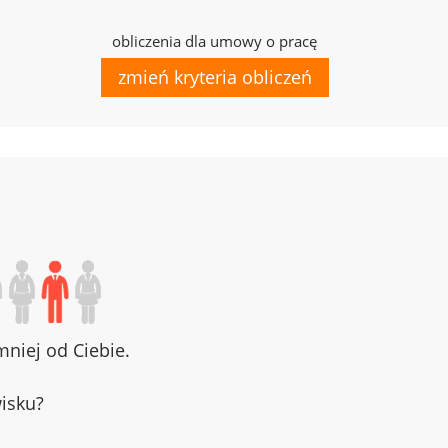
obliczenia dla umowy o pracę
zmień kryteria obliczeń
niej od Ciebie.
wisku?