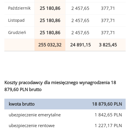
Październik
25 180,86
2 457,65
377,71
Listopad
25 180,86
2 457,65
377,71
Grudzień
25 180,86
2 457,65
377,71
255 032,32
24 891,15
3 825,45
6
Koszty pracodawcy dla miesięcznego wynagrodzenia 18
879,60 PLN brutto
kwota brutto
18 879,60 PLN
ubezpieczenie emerytalne
1 842,65 PLN
ubezpieczenie rentowe
1 227,17 PLN