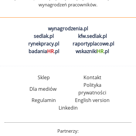
wynagrodzeń pracowników.
wynagrodzenia.pl
sedlak.pl
kfw.sedlak.pl
rynekpracy.pl
raportyplacowe.pl
badania
HR
.pl
wskazniki
HR
.pl
Sklep
Kontakt
Polityka
Dla mediów
prywatności
Regulamin
English version
Linkedin
Partnerzy: