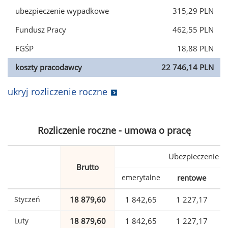
ubezpieczenie wypadkowe
315,29 PLN
Fundusz Pracy
462,55 PLN
FGŚP
18,88 PLN
koszty pracodawcy
22 746,14 PLN
ukryj rozliczenie roczne
Rozliczenie roczne - umowa o pracę
Ubezpieczenie
Brutto
emerytalne
rentowe
w
Styczeń
18 879,60
1 842,65
1 227,17
Luty
18 879,60
1 842,65
1 227,17