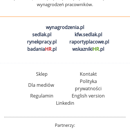
wynagrodzeń pracowników.
wynagrodzenia.pl
sedlak.pl
kfw.sedlak.pl
rynekpracy.pl
raportyplacowe.pl
badania
HR
.pl
wskazniki
HR
.pl
Sklep
Kontakt
Polityka
Dla mediów
prywatności
Regulamin
English version
Linkedin
Partnerzy: