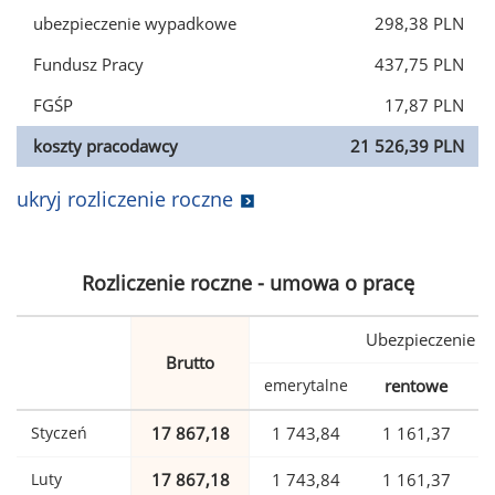
ubezpieczenie wypadkowe
298,38 PLN
Fundusz Pracy
437,75 PLN
FGŚP
17,87 PLN
koszty pracodawcy
21 526,39 PLN
ukryj rozliczenie roczne
Rozliczenie roczne - umowa o pracę
Ubezpieczenie
Brutto
emerytalne
rentowe
w
Styczeń
17 867,18
1 743,84
1 161,37
Luty
17 867,18
1 743,84
1 161,37