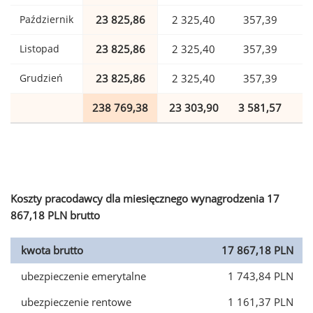
Październik
23 825,86
2 325,40
357,39
Listopad
23 825,86
2 325,40
357,39
Grudzień
23 825,86
2 325,40
357,39
238 769,38
23 303,90
3 581,57
5
Koszty pracodawcy dla miesięcznego wynagrodzenia 17
867,18 PLN brutto
kwota brutto
17 867,18 PLN
ubezpieczenie emerytalne
1 743,84 PLN
ubezpieczenie rentowe
1 161,37 PLN