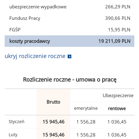
ubezpieczenie wypadkowe
266,29 PLN
Fundusz Pracy
390,66 PLN
FGŚP
15,95 PLN
koszty pracodawcy
19 211,09 PLN
ukryj rozliczenie roczne
Rozliczenie roczne - umowa o pracę
Ubezpieczenie
Brutto
emerytalne
rentowe
w
Styczeń
15 945,46
1 556,28
1 036,45
Luty
15 945,46
1 556,28
1 036,45