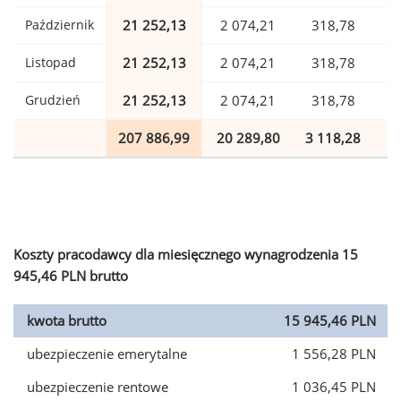
Październik
21 252,13
2 074,21
318,78
Listopad
21 252,13
2 074,21
318,78
Grudzień
21 252,13
2 074,21
318,78
207 886,99
20 289,80
3 118,28
5
Koszty pracodawcy dla miesięcznego wynagrodzenia 15
945,46 PLN brutto
kwota brutto
15 945,46 PLN
ubezpieczenie emerytalne
1 556,28 PLN
ubezpieczenie rentowe
1 036,45 PLN