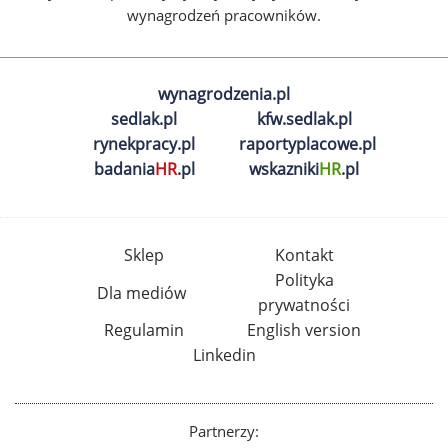
wynagrodzeń pracowników.
wynagrodzenia.pl
sedlak.pl
kfw.sedlak.pl
rynekpracy.pl
raportyplacowe.pl
badania
HR
.pl
wskazniki
HR
.pl
Sklep
Kontakt
Polityka
Dla mediów
prywatności
Regulamin
English version
Linkedin
Partnerzy: