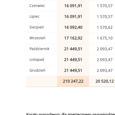
Czerwiec
16 091,91
1 570,57
Lipiec
16 091,91
1 570,57
Sierpień
16 092,40
1 570,62
Wrzesień
17 162,92
1 675,10
Październik
21 449,51
2 093,47
Listopad
21 449,51
2 093,47
Grudzień
21 449,51
2 093,47
210 247,22
20 520,12
Koszty pracodawcy dla miesięcznego wynagrodzen