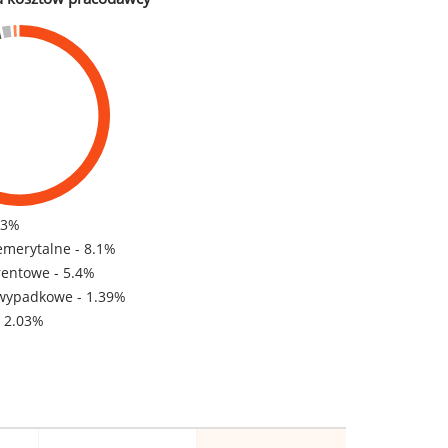
83%
emerytalne - 8.1%
rentowe - 5.4%
wypadkowe - 1.39%
- 2.03%