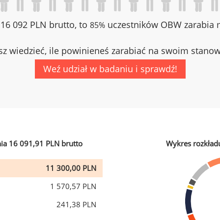
z 16 092 PLN brutto, to
uczestników OBW zarabia m
85%
z wiedzieć, ile powinieneś zarabiać na swoim stano
Weź udział w badaniu i sprawdź!
ia 16 091,91 PLN brutto
Wykres rozkład
11 300,00 PLN
1 570,57 PLN
241,38 PLN