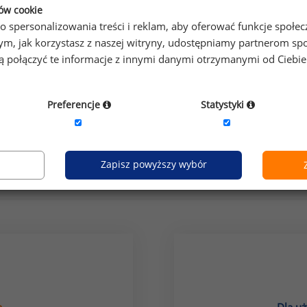
ków cookie
o spersonalizowania treści i reklam, aby oferować funkcje społe
o tym, jak korzystasz z naszej witryny, udostępniamy partnerom
gą połączyć te informacje z innymi danymi otrzymanymi od Ciebi
Preferencje
Statystyki
grupa stanowisk:
it
Zapisz powyższy wybór
Jak uzyskać dostęp do raportu?