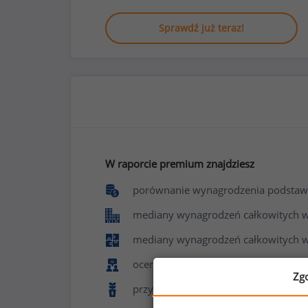
Sprawdź już teraz!
W raporcie premium znajdziesz
porównanie wynagrodzenia podstaw
mediany wynagrodzeń całkowitych w f
mediany wynagrodzeń całkowitych w
ocenę poziomu zadowolenia z pracy 
Zg
przyznawane benefity