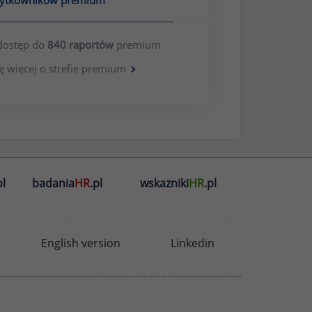
żytkowników premium
dostęp do
840 raportów
premium
ę więcej o strefie premium
l
badania
HR
.pl
wskazniki
HR
.pl
English version
Linkedin