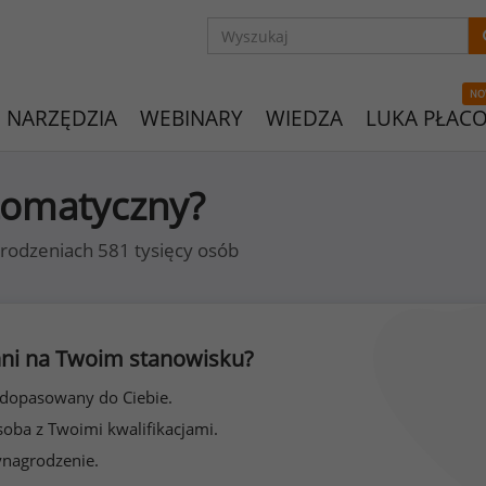
NO
NARZĘDZIA
WEBINARY
WIEDZA
LUKA PŁAC
utomatyczny?
rodzeniach 581 tysięcy osób
 inni na Twoim stanowisku?
 dopasowany do Ciebie.
soba z Twoimi kwalifikacjami.
ynagrodzenie.