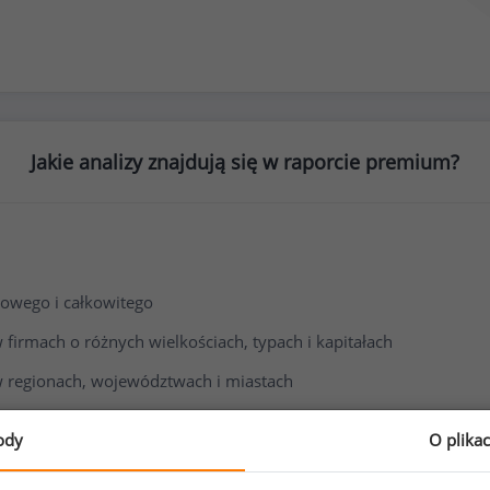
Jakie analizy znajdują się w raporcie premium?
owego i całkowitego
irmach o różnych wielkościach, typach i kapitałach
 regionach, województwach i miastach
i wynagrodzenia
ody
O plika