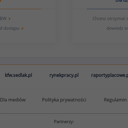
a
Dla u
 OBW
Chcesz otrzymać 
d dostępu
dowiedz si
kfw.sedlak.pl
rynekpracy.pl
raportyplacowe.p
Dla mediów
Polityka prywatności
Regulamin
Partnerzy: