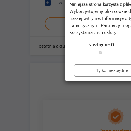
i wiele innych
Niniejsza strona korzysta z pli
Wykorzystujemy pliki cookie d
naszej witrynie. Informacje 
Zobacz raport demo
i analitycznym. Partnerzy mo
korzystania z ich usług.
Niezbędne
ostatnia aktualizacja:
styczeń 2026
Tylko niezbędne