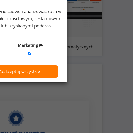
cznościowe i analizować ruch w
 społecznościowym, reklamowym
e lub uzyskanymi podczas
Marketing
próba: 440 - testerów automatycznych
Zaakceptuj wszystkie