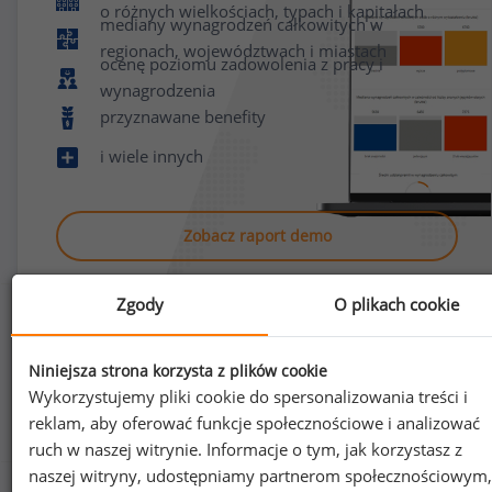
o różnych wielkościach, typach i kapitałach
mediany wynagrodzeń całkowitych w
regionach, województwach i miastach
ocenę poziomu zadowolenia z pracy i
wynagrodzenia
przyznawane benefity
i wiele innych
Zobacz raport demo
Zgody
O plikach cookie
Niniejsza strona korzysta z plików cookie
Wykorzystujemy pliki cookie do spersonalizowania treści i
Jak uzyskać dostęp do raportu?
reklam, aby oferować funkcje społecznościowe i analizować
ruch w naszej witrynie. Informacje o tym, jak korzystasz z
naszej witryny, udostępniamy partnerom społecznościowym,