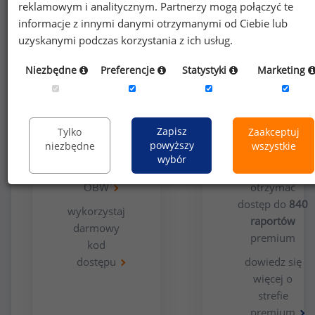
reklamowym i analitycznym. Partnerzy mogą połączyć te
informacje z innymi danymi otrzymanymi od Ciebie lub
uzyskanymi podczas korzystania z ich usług.
Niezbędne
Preferencje
Statystyki
Marketing
Opcja
Dla
bezpłatna
użytkowników
premium
Zapisz
Tylko
Zaakceptuj
powyższy
niezbędne
wszystkie
wypełnij
wybór
ankietę
Chcesz
OBW
otrzymać
dostęp do
840
wykorzystaj
raportów
darmowy
premium
kod
dostępu
dowiedz się
więcej o
strefie
premium