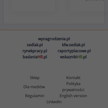
wynagrodzenia.pl
sedlak.pl
kfw.sedlak.pl
rynekpracy.pl
raportyplacowe.pl
badania
HR
.pl
wskazniki
HR
.pl
Sklep
Kontakt
Polityka
Dla mediów
prywatności
Regulamin
English version
Linkedin