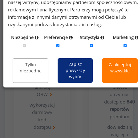
naszej witryny, udostępniamy partnerom społecznościowym,
reklamowym i analitycznym. Partnerzy mogą połączyć te
informacje z innymi danymi otrzymanymi od Ciebie lub
uzyskanymi podczas korzystania z ich usług.
Niezbędne
Preferencje
Statystyki
Marketing
Opcja
Dla
bezpłatna
użytkowników
Zapisz
Tylko
Zaakceptuj
premium
powyższy
niezbędne
wszystkie
wybór
wypełnij
ankietę
Chcesz
OBW
otrzymać
dostęp do
840
wykorzystaj
raportów
darmowy
premium
kod
dostępu
dowiedz się
więcej o