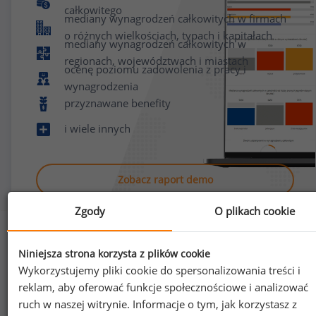
całkowitego
mediany wynagrodzeń całkowitych w firmach
o różnych wielkościach, typach i kapitałach
mediany wynagrodzeń całkowitych w
regionach, województwach i miastach
ocenę poziomu zadowolenia z pracy i
wynagrodzenia
przyznawane benefity
i wiele innych
Zobacz raport demo
Zgody
O plikach cookie
Niniejsza strona korzysta z plików cookie
Wykorzystujemy pliki cookie do spersonalizowania treści i
reklam, aby oferować funkcje społecznościowe i analizować
Jak uzyskać dostęp do raportu?
ruch w naszej witrynie. Informacje o tym, jak korzystasz z