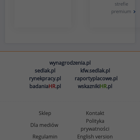
strefie
premium
wynagrodzenia.pl
sedlak.pl
kfw.sedlak.pl
rynekpracy.pl
raportyplacowe.pl
badania
HR
.pl
wskazniki
HR
.pl
Sklep
Kontakt
Polityka
Dla mediów
prywatności
Regulamin
English version