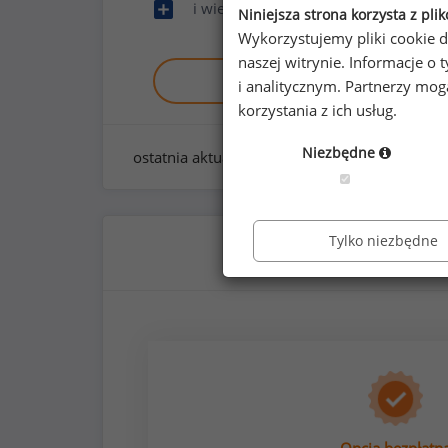
i wiele innych
Niniejsza strona korzysta z pli
Wykorzystujemy pliki cookie d
naszej witrynie. Informacje 
Zobacz raport demo
i analitycznym. Partnerzy mo
korzystania z ich usług.
Niezbędne
ostatnia aktualizacja:
styczeń 2026
Tylko niezbędne