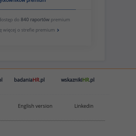
żytkowników premium
dostęp do
840 raportów
premium
ę więcej o strefie premium
l
badania
HR
.pl
wskazniki
HR
.pl
English version
Linkedin