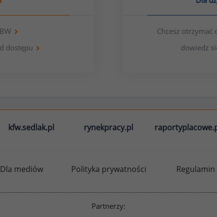
a
Dla u
 OBW
Chcesz otrzymać 
d dostępu
dowiedz si
kfw.sedlak.pl
rynekpracy.pl
raportyplacowe.p
Dla mediów
Polityka prywatności
Regulamin
Partnerzy: