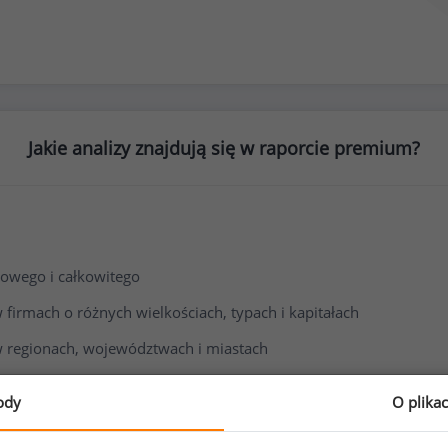
Jakie analizy znajdują się w raporcie premium?
owego i całkowitego
irmach o różnych wielkościach, typach i kapitałach
 regionach, województwach i miastach
i wynagrodzenia
ody
O plika