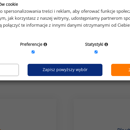
ków cookie
o spersonalizowania treści i reklam, aby oferować funkcje społe
o tym, jak korzystasz z naszej witryny, udostępniamy partnerom
gą połączyć te informacje z innymi danymi otrzymanymi od Ciebi
Preferencje
Statystyki
próba
Zapisz powyższy wybór
Jak uzyskać dostęp do raportu?