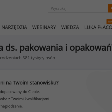
NO
NARZĘDZIA
WEBINARY
WIEDZA
LUKA PŁAC
sta ds. pakowania i opakowań
rodzeniach 581 tysięcy osób
 inni na Twoim stanowisku?
 dopasowany do Ciebie.
soba z Twoimi kwalifikacjami.
ynagrodzenie.