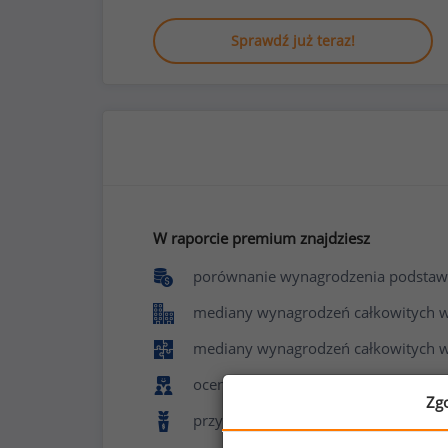
Sprawdź już teraz!
W raporcie premium znajdziesz
porównanie wynagrodzenia podstaw
mediany wynagrodzeń całkowitych w f
mediany wynagrodzeń całkowitych w
ocenę poziomu zadowolenia z pracy 
Zg
przyznawane benefity