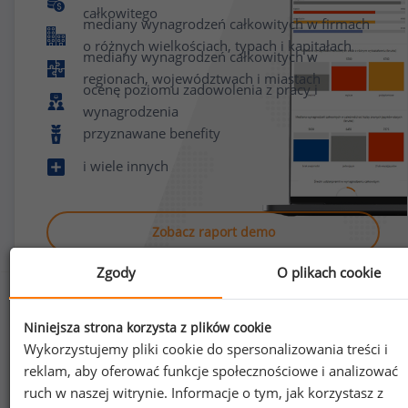
całkowitego
mediany wynagrodzeń całkowitych w firmach
o różnych wielkościach, typach i kapitałach
mediany wynagrodzeń całkowitych w
regionach, województwach i miastach
ocenę poziomu zadowolenia z pracy i
wynagrodzenia
przyznawane benefity
i wiele innych
Zobacz raport demo
Zgody
O plikach cookie
Niniejsza strona korzysta z plików cookie
Wykorzystujemy pliki cookie do spersonalizowania treści i
reklam, aby oferować funkcje społecznościowe i analizować
Jak uzyskać dostęp do raportu?
ruch w naszej witrynie. Informacje o tym, jak korzystasz z