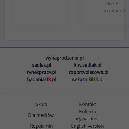
strefie
premium
wynagrodzenia.pl
sedlak.pl
kfw.sedlak.pl
rynekpracy.pl
raportyplacowe.pl
badania
HR
.pl
wskazniki
HR
.pl
Sklep
Kontakt
Polityka
Dla mediów
prywatności
Regulamin
English version