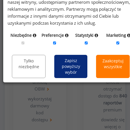
naszej witryny, udostępniamy partnerom społecznościowym,
reklamowym i analitycznym. Partnerzy mogą połączyć te
informacje z innymi danymi otrzymanymi od Ciebie lub
uzyskanymi podczas korzystania z ich usług.
Niezbędne
Preferencje
Statystyki
Marketing
Opcja
Dla
bezpłatna
użytkowników
Zapisz
Tylko
Zaakceptuj
premium
powyższy
niezbędne
wszystkie
wybór
wypełnij
ankietę
Chcesz
OBW
otrzymać
dostęp do
840
wykorzystaj
raportów
darmowy
premium
kod
dostępu
dowiedz się
więcej o