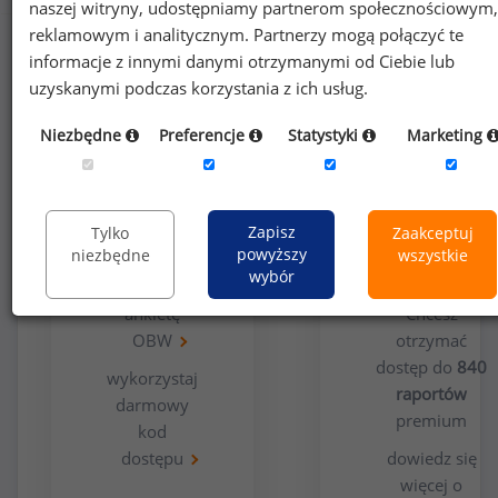
naszej witryny, udostępniamy partnerom społecznościowym,
reklamowym i analitycznym. Partnerzy mogą połączyć te
informacje z innymi danymi otrzymanymi od Ciebie lub
uzyskanymi podczas korzystania z ich usług.
Niezbędne
Preferencje
Statystyki
Marketing
Opcja
Dla
bezpłatna
użytkowników
Zapisz
Tylko
Zaakceptuj
premium
powyższy
niezbędne
wszystkie
wybór
wypełnij
ankietę
Chcesz
OBW
otrzymać
dostęp do
840
wykorzystaj
raportów
darmowy
premium
kod
dostępu
dowiedz się
więcej o