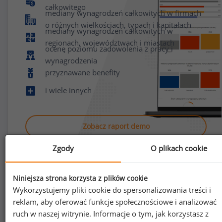
całkowitego
mediany wynagrodzeń całkowitych w firmach
o różnych wielkościach, typach i kapitałach
mediany wynagrodzeń całkowitych w
regionach, województwach i miastach
ocenę poziomu zadowolenia z pracy i
wynagrodzenia
przyznawane benefity
i wiele innych
Zobacz raport demo
Zgody
O plikach cookie
Niniejsza strona korzysta z plików cookie
Wykorzystujemy pliki cookie do spersonalizowania treści i
reklam, aby oferować funkcje społecznościowe i analizować
Jak uzyskać dostęp do raportu?
ruch w naszej witrynie. Informacje o tym, jak korzystasz z