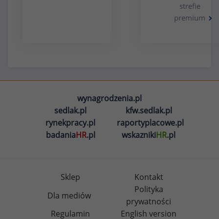
strefie
premium
wynagrodzenia.pl
sedlak.pl
kfw.sedlak.pl
rynekpracy.pl
raportyplacowe.pl
badania
HR
.pl
wskazniki
HR
.pl
Sklep
Kontakt
Polityka
Dla mediów
prywatności
Regulamin
English version