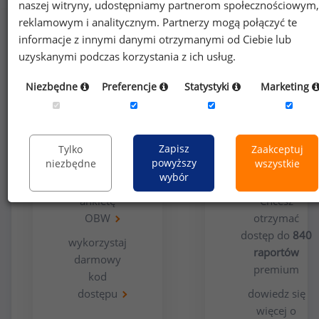
naszej witryny, udostępniamy partnerom społecznościowym,
reklamowym i analitycznym. Partnerzy mogą połączyć te
informacje z innymi danymi otrzymanymi od Ciebie lub
uzyskanymi podczas korzystania z ich usług.
Niezbędne
Preferencje
Statystyki
Marketing
Opcja
Dla
bezpłatna
użytkowników
Zapisz
Tylko
Zaakceptuj
premium
powyższy
niezbędne
wszystkie
wybór
wypełnij
ankietę
Chcesz
OBW
otrzymać
dostęp do
840
wykorzystaj
raportów
darmowy
premium
kod
dostępu
dowiedz się
więcej o