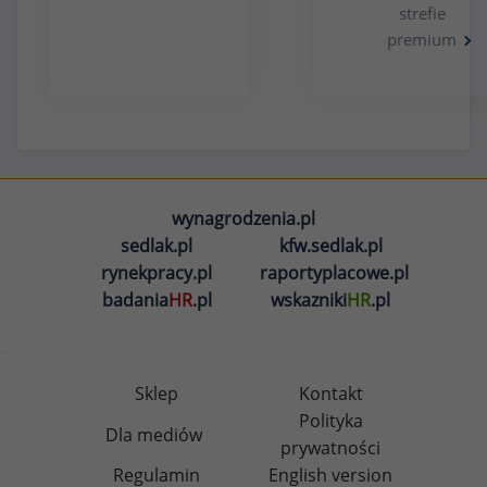
strefie
premium
wynagrodzenia.pl
sedlak.pl
kfw.sedlak.pl
rynekpracy.pl
raportyplacowe.pl
badania
HR
.pl
wskazniki
HR
.pl
Sklep
Kontakt
Polityka
Dla mediów
prywatności
Regulamin
English version