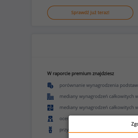
Sprawdź już teraz!
W raporcie premium znajdziesz
porównanie wynagrodzenia podstaw
mediany wynagrodzeń całkowitych w f
mediany wynagrodzeń całkowitych w
ocenę poziomu zadowolenia z pracy 
Zg
przyznawane benefity