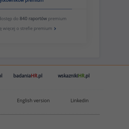
żytkowników premium
dostęp do
840 raportów
premium
ę więcej o strefie premium
l
badania
HR
.pl
wskazniki
HR
.pl
English version
Linkedin