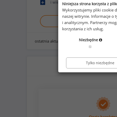
i wiele innych
Niniejsza strona korzysta z pli
Wykorzystujemy pliki cookie d
naszej witrynie. Informacje 
Zobacz raport demo
i analitycznym. Partnerzy mo
korzystania z ich usług.
Niezbędne
ostatnia aktualizacja:
styczeń 2026
Tylko niezbędne