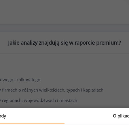
Jakie analizy znajdują się w raporcie premium?
owego i całkowitego
irmach o różnych wielkościach, typach i kapitałach
 regionach, województwach i miastach
i wynagrodzenia
ody
O plika