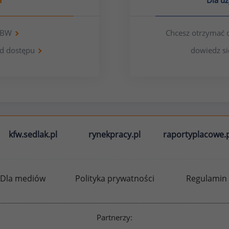
a
Dla u
 OBW
Chcesz otrzymać 
d dostępu
dowiedz si
kfw.sedlak.pl
rynekpracy.pl
raportyplacowe.p
Dla mediów
Polityka prywatności
Regulamin
Partnerzy: