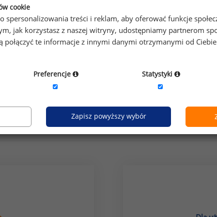
ków cookie
o spersonalizowania treści i reklam, aby oferować funkcje społe
o tym, jak korzystasz z naszej witryny, udostępniamy partnerom
gą połączyć te informacje z innymi danymi otrzymanymi od Ciebi
Preferencje
Statystyki
grupa stanowisk:
usługi: pozostałe
Zapisz powyższy wybór
Jak uzyskać dostęp do raportu?