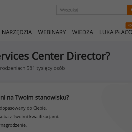
NO
NARZĘDZIA
WEBINARY
WIEDZA
LUKA PŁAC
ervices Center Director?
rodzeniach 581 tysięcy osób
 inni na Twoim stanowisku?
 dopasowany do Ciebie.
soba z Twoimi kwalifikacjami.
ynagrodzenie.