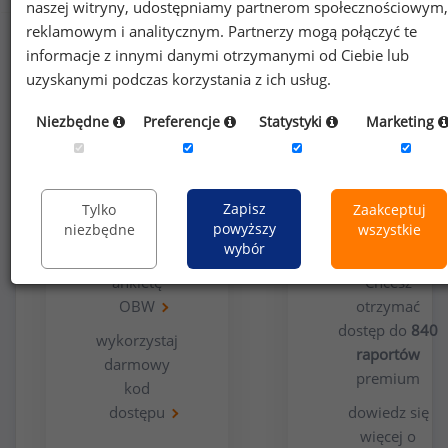
naszej witryny, udostępniamy partnerom społecznościowym,
reklamowym i analitycznym. Partnerzy mogą połączyć te
informacje z innymi danymi otrzymanymi od Ciebie lub
uzyskanymi podczas korzystania z ich usług.
Niezbędne
Preferencje
Statystyki
Marketing
Opcja
Dla
bezpłatna
użytkowników
Zapisz
Tylko
Zaakceptuj
premium
powyższy
niezbędne
wszystkie
wybór
wypełnij
ankietę
Chcesz
OBW
otrzymać
dostęp do
840
wykorzystaj
raportów
darmowy
premium
kod
dostępu
dowiedz się
więcej o