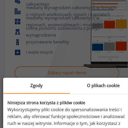
całkowitego
mediany wynagrodzeń całkowitych w firmach
o różnych wielkościach, typach i kapitałach
mediany wynagrodzeń całkowitych w
regionach, województwach i miastach
ocenę poziomu zadowolenia z pracy i
wynagrodzenia
przyznawane benefity
i wiele innych
Zobacz raport demo
Zgody
O plikach cookie
Niniejsza strona korzysta z plików cookie
Wykorzystujemy pliki cookie do spersonalizowania treści i
reklam, aby oferować funkcje społecznościowe i analizować
Jak uzyskać dostęp do raportu?
ruch w naszej witrynie. Informacje o tym, jak korzystasz z