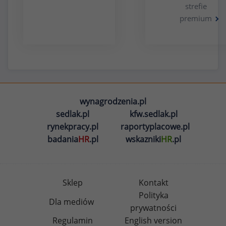
strefie
premium
wynagrodzenia.pl
sedlak.pl
kfw.sedlak.pl
rynekpracy.pl
raportyplacowe.pl
badania
HR
.pl
wskazniki
HR
.pl
Sklep
Kontakt
Polityka
Dla mediów
prywatności
Regulamin
English version