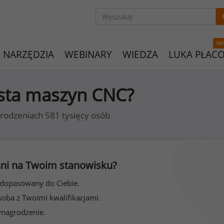
NO
NARZĘDZIA
WEBINARY
WIEDZA
LUKA PŁAC
ista maszyn CNC?
rodzeniach 581 tysięcy osób
 inni na Twoim stanowisku?
 dopasowany do Ciebie.
soba z Twoimi kwalifikacjami.
ynagrodzenie.