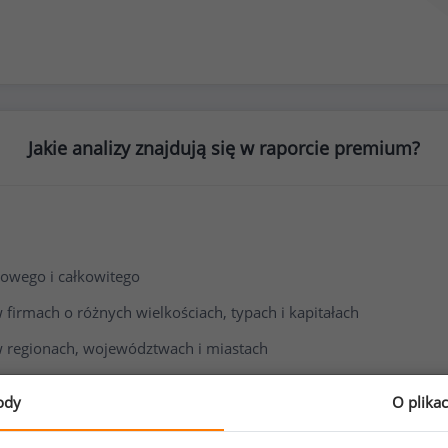
Jakie analizy znajdują się w raporcie premium?
owego i całkowitego
irmach o różnych wielkościach, typach i kapitałach
 regionach, województwach i miastach
i wynagrodzenia
ody
O plika