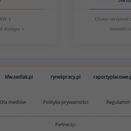
a
Dla u
 OBW
Chcesz otrzymać 
d dostępu
dowiedz si
kfw.sedlak.pl
rynekpracy.pl
raportyplacowe.p
Dla mediów
Polityka prywatności
Regulamin
Partnerzy: