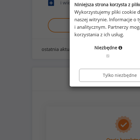
i wiele innych
Niniejsza strona korzysta z pli
Wykorzystujemy pliki cookie d
naszej witrynie. Informacje 
Zobacz raport demo
i analitycznym. Partnerzy mo
korzystania z ich usług.
Niezbędne
ostatnia aktualizacja:
styczeń 2026
Tylko niezbędne