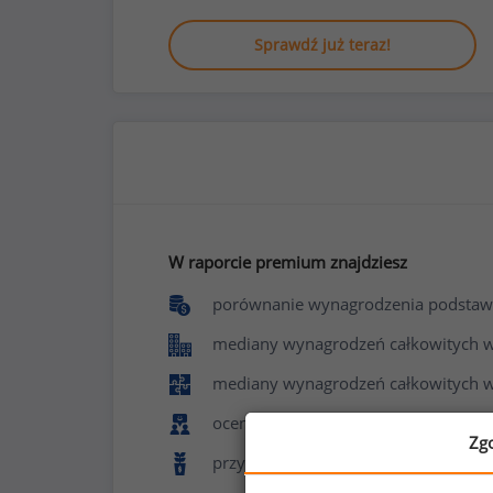
Sprawdź już teraz!
W raporcie premium znajdziesz
porównanie wynagrodzenia podstaw
mediany wynagrodzeń całkowitych w f
mediany wynagrodzeń całkowitych w
ocenę poziomu zadowolenia z pracy 
Zg
przyznawane benefity