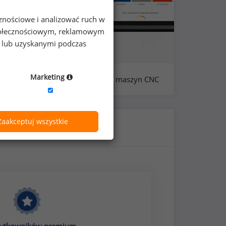
cznościowe i analizować ruch w
 społecznościowym, reklamowym
e lub uzyskanymi podczas
Marketing
próba: 243 - programistów maszyn CNC
Zaakceptuj wszystkie