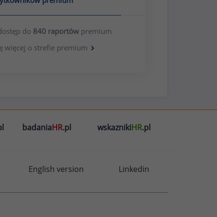
żytkowników premium
dostęp do
840 raportów
premium
ę więcej o strefie premium
l
badania
HR
.pl
wskazniki
HR
.pl
English version
Linkedin