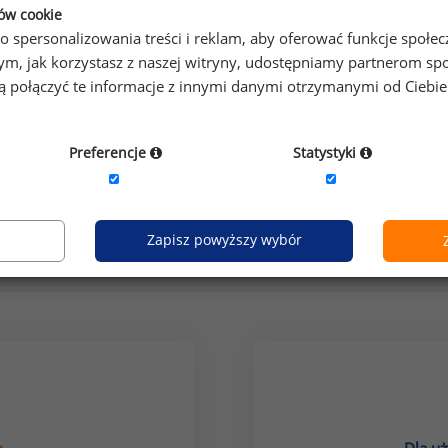
ków cookie
o spersonalizowania treści i reklam, aby oferować funkcje społe
o tym, jak korzystasz z naszej witryny, udostępniamy partnerom
gą połączyć te informacje z innymi danymi otrzymanymi od Ciebi
Preferencje
Statystyki
grupa stanowisk:
produkcja, przemysł
Zapisz powyższy wybór
Jak uzyskać dostęp do raportu?