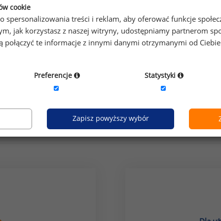
ków cookie
o spersonalizowania treści i reklam, aby oferować funkcje społe
o tym, jak korzystasz z naszej witryny, udostępniamy partnerom
gą połączyć te informacje z innymi danymi otrzymanymi od Ciebi
Preferencje
Statystyki
grupa stanowisk:
usługi: gastronomia
Zapisz powyższy wybór
Jak uzyskać dostęp do raportu?