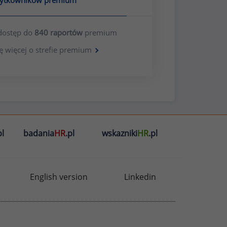
żytkowników premium
dostęp do
840 raportów
premium
ę więcej o strefie premium
l
badania
HR
.pl
wskazniki
HR
.pl
English version
Linkedin