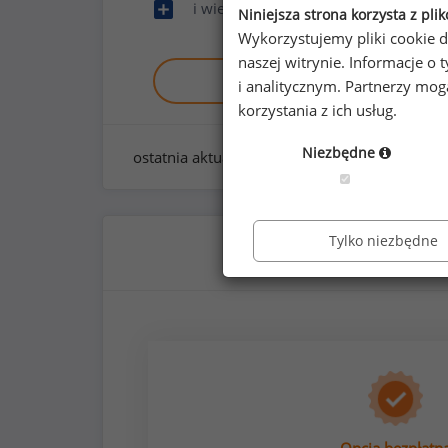
i wiele innych
Niniejsza strona korzysta z pli
Wykorzystujemy pliki cookie d
naszej witrynie. Informacje 
Zobacz raport demo
i analitycznym. Partnerzy mo
korzystania z ich usług.
Niezbędne
ostatnia aktualizacja:
styczeń 2026
Tylko niezbędne