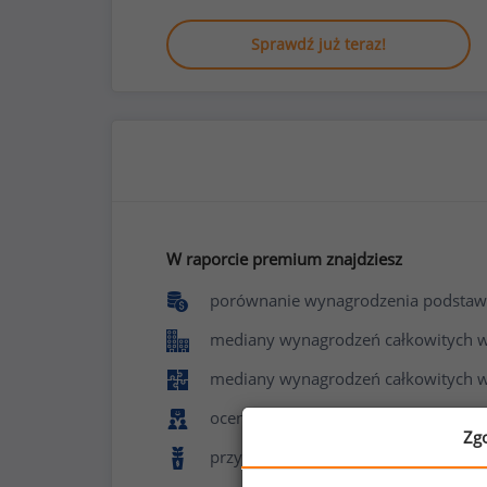
Sprawdź już teraz!
W raporcie premium znajdziesz
porównanie wynagrodzenia podstaw
mediany wynagrodzeń całkowitych w f
mediany wynagrodzeń całkowitych w
ocenę poziomu zadowolenia z pracy 
Zg
przyznawane benefity