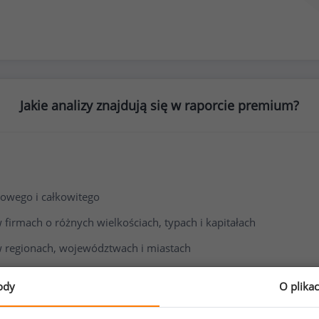
Jakie analizy znajdują się w raporcie premium?
owego i całkowitego
irmach o różnych wielkościach, typach i kapitałach
 regionach, województwach i miastach
i wynagrodzenia
ody
O plika