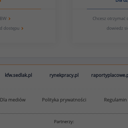
a
Dla u
 OBW
Chcesz otrzymać 
d dostępu
dowiedz si
kfw.sedlak.pl
rynekpracy.pl
raportyplacowe.p
Dla mediów
Polityka prywatności
Regulamin
Partnerzy: