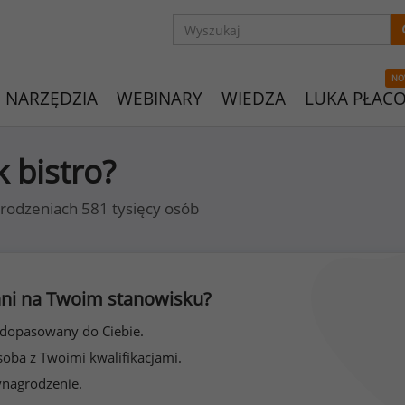
NO
NARZĘDZIA
WEBINARY
WIEDZA
LUKA PŁAC
k bistro?
rodzeniach 581 tysięcy osób
 inni na Twoim stanowisku?
 dopasowany do Ciebie.
soba z Twoimi kwalifikacjami.
ynagrodzenie.