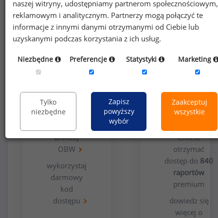
naszej witryny, udostępniamy partnerom społecznościowym,
reklamowym i analitycznym. Partnerzy mogą połączyć te
informacje z innymi danymi otrzymanymi od Ciebie lub
uzyskanymi podczas korzystania z ich usług.
Niezbędne
Preferencje
Statystyki
Marketing
Opcja
Dla
bezpłatna
użytkowników
Zapisz
Tylko
Zaakceptuj
premium
powyższy
niezbędne
wszystkie
wybór
wypełnij
ankietę
Chcesz
OBW
otrzymać
dostęp do
840
wykorzystaj
raportów
darmowy
premium
kod
dostępu
dowiedz się
więcej o