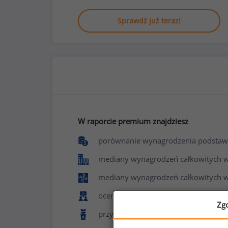
Sprawdź już teraz!
W raporcie premium znajdziesz
porównanie wynagrodzenia podstaw
mediany wynagrodzeń całkowitych w f
mediany wynagrodzeń całkowitych w
ocenę poziomu zadowolenia z pracy 
Zg
przyznawane benefity