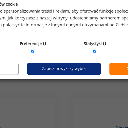
ków cookie
o spersonalizowania treści i reklam, aby oferować funkcje społe
o tym, jak korzystasz z naszej witryny, udostępniamy partnerom
gą połączyć te informacje z innymi danymi otrzymanymi od Ciebi
Preferencje
Statystyki
grupa stanowisk:
produkcja, przemysł
Zapisz powyższy wybór
Jak uzyskać dostęp do raportu?