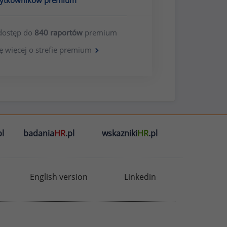
żytkowników premium
dostęp do
840 raportów
premium
ę więcej o strefie premium
l
badania
HR
.pl
wskazniki
HR
.pl
English version
Linkedin