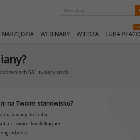
NO
NARZĘDZIA
WEBINARY
WIEDZA
LUKA PŁAC
miany?
rodzeniach 581 tysięcy osób
 inni na Twoim stanowisku?
 dopasowany do Ciebie.
soba z Twoimi kwalifikacjami.
ynagrodzenie.