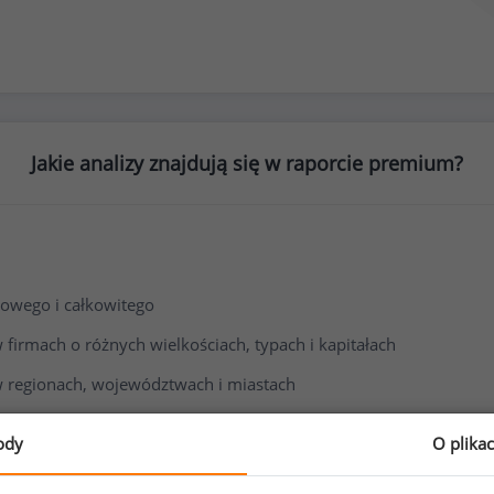
Jakie analizy znajdują się w raporcie premium?
owego i całkowitego
irmach o różnych wielkościach, typach i kapitałach
 regionach, województwach i miastach
i wynagrodzenia
ody
O plika