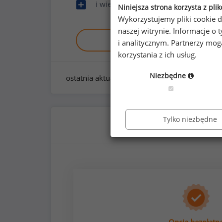
i wiele innych
Niniejsza strona korzysta z pli
Wykorzystujemy pliki cookie d
naszej witrynie. Informacje 
Zobacz raport demo
i analitycznym. Partnerzy mo
korzystania z ich usług.
Niezbędne
ostatnia aktualizacja:
styczeń 2026
Tylko niezbędne