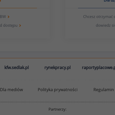
a
Dla u
 OBW
Chcesz otrzymać 
d dostępu
dowiedz si
kfw.sedlak.pl
rynekpracy.pl
raportyplacowe.p
Dla mediów
Polityka prywatności
Regulamin
Partnerzy: