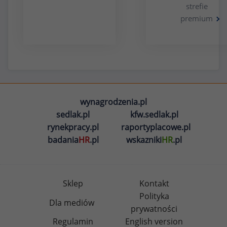
strefie
premium
wynagrodzenia.pl
sedlak.pl
kfw.sedlak.pl
rynekpracy.pl
raportyplacowe.pl
badania
HR
.pl
wskazniki
HR
.pl
Sklep
Kontakt
Polityka
Dla mediów
prywatności
Regulamin
English version