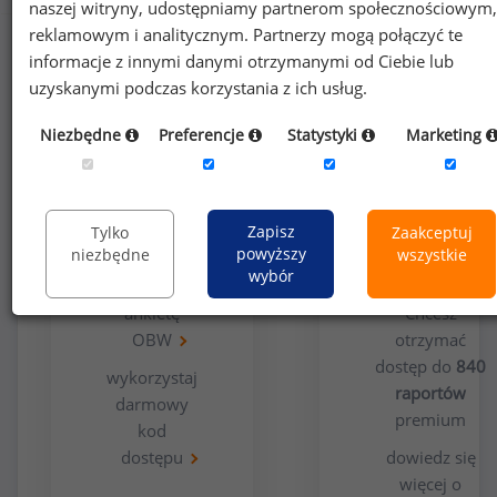
naszej witryny, udostępniamy partnerom społecznościowym,
reklamowym i analitycznym. Partnerzy mogą połączyć te
informacje z innymi danymi otrzymanymi od Ciebie lub
uzyskanymi podczas korzystania z ich usług.
Niezbędne
Preferencje
Statystyki
Marketing
Opcja
Dla
bezpłatna
użytkowników
Zapisz
Tylko
Zaakceptuj
premium
powyższy
niezbędne
wszystkie
wybór
wypełnij
ankietę
Chcesz
OBW
otrzymać
dostęp do
840
wykorzystaj
raportów
darmowy
premium
kod
dostępu
dowiedz się
więcej o