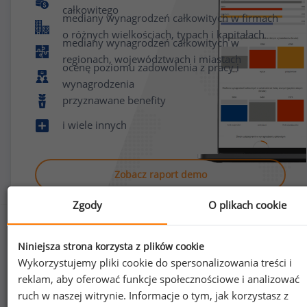
całkowitego
mediany wynagrodzeń całkowitych w firmach
o różnych wielkościach, typach i kapitałach
mediany wynagrodzeń całkowitych w
regionach, województwach i miastach
ocenę poziomu zadowolenia z pracy i
wynagrodzenia
przyznawane benefity
i wiele innych
Zobacz raport demo
Zgody
O plikach cookie
Niniejsza strona korzysta z plików cookie
Wykorzystujemy pliki cookie do spersonalizowania treści i
reklam, aby oferować funkcje społecznościowe i analizować
Jak uzyskać dostęp do raportu?
ruch w naszej witrynie. Informacje o tym, jak korzystasz z