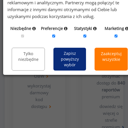
reklamowym i analitycznym. Partnerzy mogą połączyć te
informacje z innymi danymi otrzymanymi od Ciebie lub
uzyskanymi podczas korzystania z ich usług.
Niezbędne
Preferencje
Statystyki
Marketing
Opcja
Dla
bezpłatna
użytkowników
premium
Zapisz
Tylko
Zaakceptuj
powyższy
niezbędne
wszystkie
wypełnij
wybór
ankietę
Chcesz
OBW
otrzymać
dostęp do
840
wykorzystaj
raportów
darmowy
premium
kod
dostępu
dowiedz się
więcej o
strefie
premium