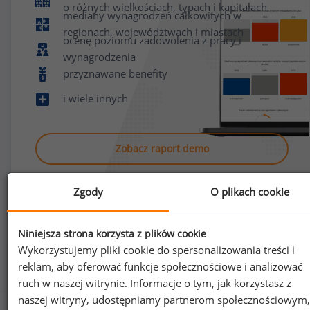
o różnych wielkościach, typach i kapitałach
mediany wynagrodzeń całkowitych w
regionach, województwach i miastach
ocenę poziomu zadowolenia z pracy i
wynagrodzenia
przyznawane benefity
i wiele innych
Zobacz raport demo
Zgody
O plikach cookie
Niniejsza strona korzysta z plików cookie
Wykorzystujemy pliki cookie do spersonalizowania treści i
Jak uzyskać dostęp do raportu?
reklam, aby oferować funkcje społecznościowe i analizować
ruch w naszej witrynie. Informacje o tym, jak korzystasz z
naszej witryny, udostępniamy partnerom społecznościowym,