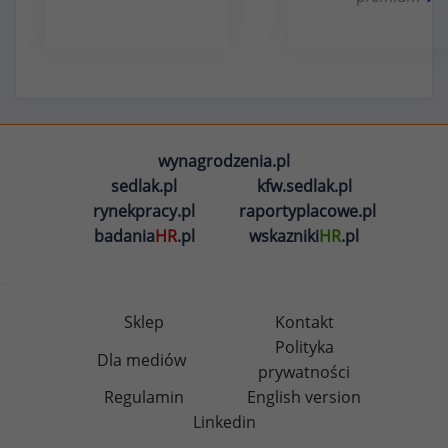
wynagrodzenia.pl
sedlak.pl
kfw.sedlak.pl
rynekpracy.pl
raportyplacowe.pl
badania
HR
.pl
wskazniki
HR
.pl
Sklep
Kontakt
Polityka
Dla mediów
prywatności
Regulamin
English version
Linkedin