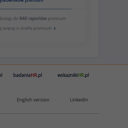
żytkowników premium
dostęp do
840 raportów
premium
ę więcej o strefie premium
l
badania
HR
.pl
wskazniki
HR
.pl
English version
Linkedin