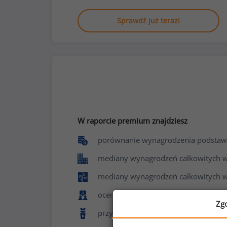
Sprawdź już teraz!
W raporcie premium znajdziesz
porównanie wynagrodzenia podstaw
mediany wynagrodzeń całkowitych w f
mediany wynagrodzeń całkowitych w
ocenę poziomu zadowolenia z pracy 
Zg
przyznawane benefity