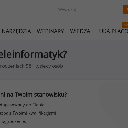
NO
NARZĘDZIA
WEBINARY
WIEDZA
LUKA PŁAC
teleinformatyk?
rodzeniach 581 tysięcy osób
 inni na Twoim stanowisku?
 dopasowany do Ciebie.
soba z Twoimi kwalifikacjami.
ynagrodzenie.