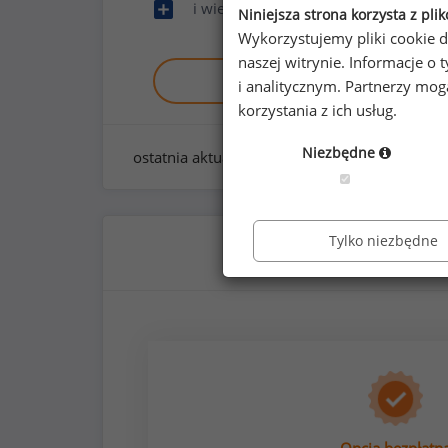
i wiele innych
Niniejsza strona korzysta z pli
Wykorzystujemy pliki cookie d
naszej witrynie. Informacje 
Zobacz raport demo
i analitycznym. Partnerzy mo
korzystania z ich usług.
Niezbędne
ostatnia aktualizacja:
styczeń 2026
Tylko niezbędne