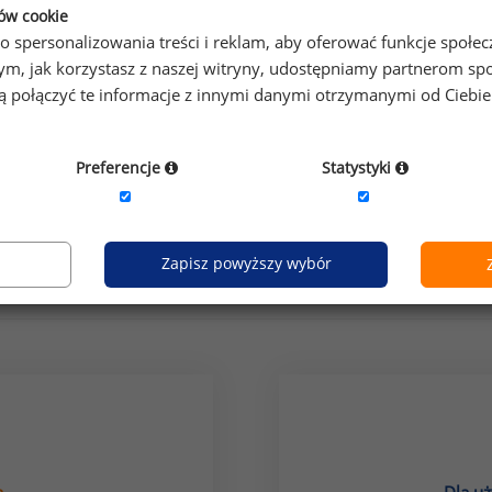
ków cookie
o spersonalizowania treści i reklam, aby oferować funkcje społe
o tym, jak korzystasz z naszej witryny, udostępniamy partnerom
gą połączyć te informacje z innymi danymi otrzymanymi od Ciebi
Preferencje
Statystyki
Zapisz powyższy wybór
Jak uzyskać dostęp do raportu?