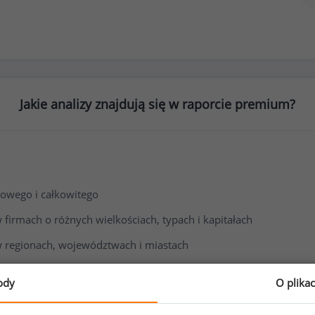
Jakie analizy znajdują się w raporcie premium?
owego i całkowitego
irmach o różnych wielkościach, typach i kapitałach
 regionach, województwach i miastach
i wynagrodzenia
ody
O plika