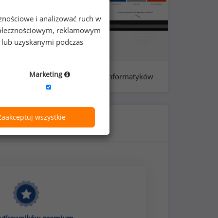
cznościowe i analizować ruch w
 społecznościowym, reklamowym
e lub uzyskanymi podczas
Marketing
próba: 57 - inżynierów teleinformatyków
Zaakceptuj wszystkie