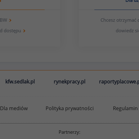
a
Dla u
 OBW
Chcesz otrzymać 
d dostępu
dowiedz si
kfw.sedlak.pl
rynekpracy.pl
raportyplacowe.p
Dla mediów
Polityka prywatności
Regulamin
Partnerzy: