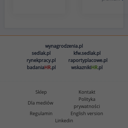
wynagrodzenia.pl
sedlak.pl
kfw.sedlak.pl
rynekpracy.pl
raportyplacowe.pl
badania
HR
.pl
wskazniki
HR
.pl
Sklep
Kontakt
Polityka
Dla mediów
prywatności
Regulamin
English version
Linkedin