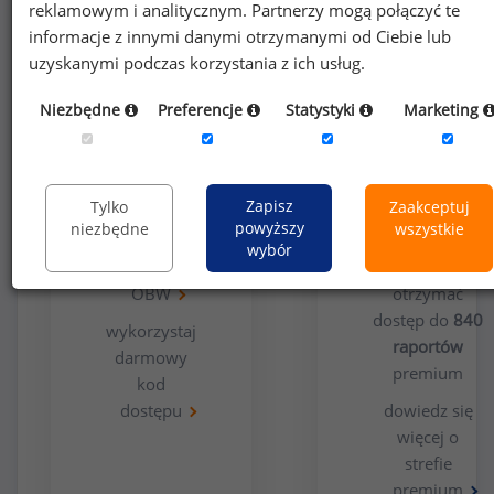
reklamowym i analitycznym. Partnerzy mogą połączyć te
informacje z innymi danymi otrzymanymi od Ciebie lub
uzyskanymi podczas korzystania z ich usług.
Niezbędne
Preferencje
Statystyki
Marketing
Opcja
Dla
bezpłatna
użytkowników
premium
Zapisz
Tylko
Zaakceptuj
powyższy
niezbędne
wszystkie
wypełnij
wybór
ankietę
Chcesz
OBW
otrzymać
dostęp do
840
wykorzystaj
raportów
darmowy
premium
kod
dostępu
dowiedz się
więcej o
strefie
premium