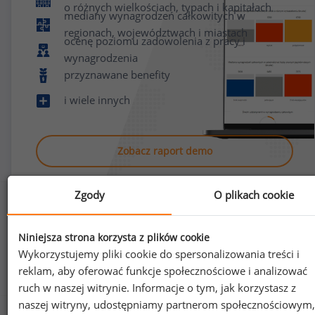
o różnych wielkościach, typach i kapitałach
mediany wynagrodzeń całkowitych w
regionach, województwach i miastach
ocenę poziomu zadowolenia z pracy i
wynagrodzenia
przyznawane benefity
i wiele innych
Zobacz raport demo
Zgody
O plikach cookie
Niniejsza strona korzysta z plików cookie
Wykorzystujemy pliki cookie do spersonalizowania treści i
Jak uzyskać dostęp do raportu?
reklam, aby oferować funkcje społecznościowe i analizować
ruch w naszej witrynie. Informacje o tym, jak korzystasz z
naszej witryny, udostępniamy partnerom społecznościowym,