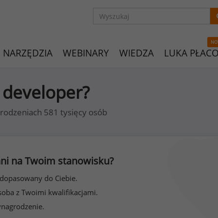
NO
NARZĘDZIA
WEBINARY
WIEDZA
LUKA PŁAC
d developer?
rodzeniach 581 tysięcy osób
 inni na Twoim stanowisku?
 dopasowany do Ciebie.
soba z Twoimi kwalifikacjami.
ynagrodzenie.