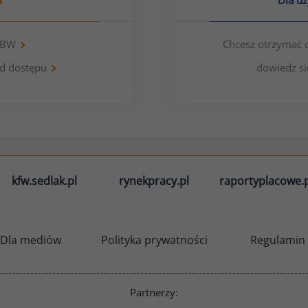
a
Dla u
 OBW
Chcesz otrzymać 
d dostępu
dowiedz si
kfw.sedlak.pl
rynekpracy.pl
raportyplacowe.p
Dla mediów
Polityka prywatności
Regulamin
Partnerzy: