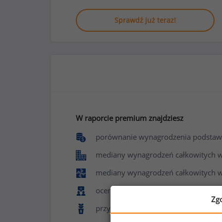
Sprawdź już teraz!
W raporcie premium znajdziesz
porównanie wynagrodzenia podstaw
mediany wynagrodzeń całkowitych w f
mediany wynagrodzeń całkowitych w
ocenę poziomu zadowolenia z pracy 
Zg
przyznawane benefity