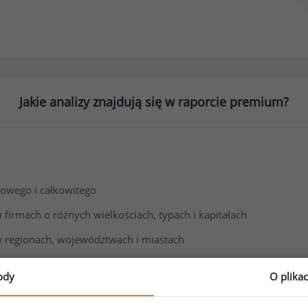
Jakie analizy znajdują się w raporcie premium?
owego i całkowitego
irmach o różnych wielkościach, typach i kapitałach
 regionach, województwach i miastach
i wynagrodzenia
ody
O plika