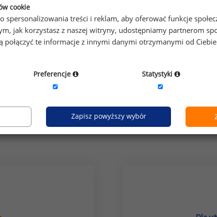
ków cookie
o spersonalizowania treści i reklam, aby oferować funkcje społe
o tym, jak korzystasz z naszej witryny, udostępniamy partnerom
gą połączyć te informacje z innymi danymi otrzymanymi od Ciebi
Preferencje
Statystyki
grupa stanowisk:
it
Zapisz powyższy wybór
Jak uzyskać dostęp do raportu?