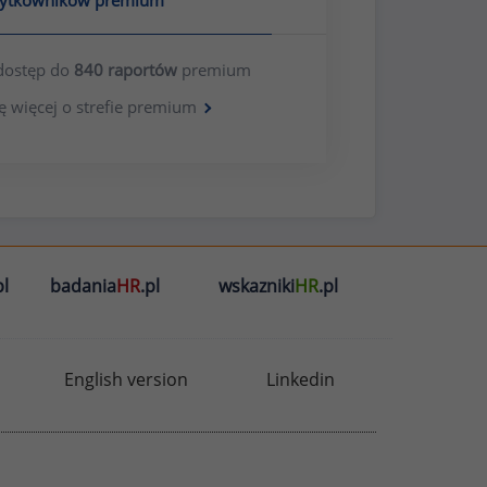
żytkowników premium
dostęp do
840 raportów
premium
ę więcej o strefie premium
l
badania
HR
.pl
wskazniki
HR
.pl
English version
Linkedin