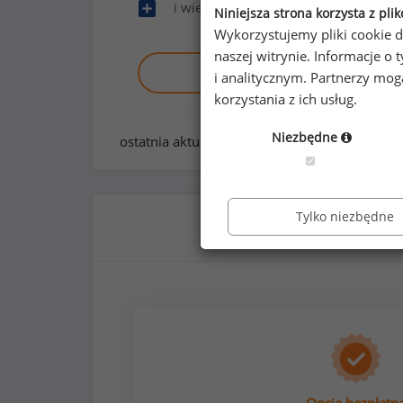
i wiele innych
Niniejsza strona korzysta z pli
Wykorzystujemy pliki cookie d
naszej witrynie. Informacje 
Zobacz raport demo
i analitycznym. Partnerzy mo
korzystania z ich usług.
Niezbędne
ostatnia aktualizacja:
styczeń 2026
Tylko niezbędne