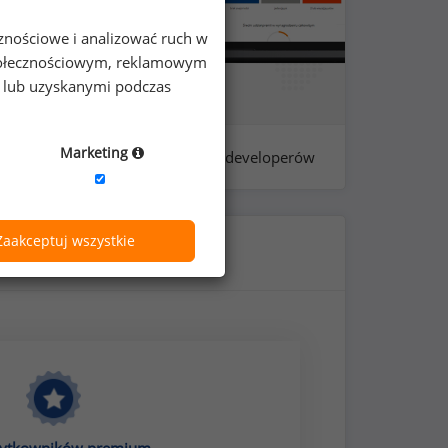
cznościowe i analizować ruch w
 społecznościowym, reklamowym
e lub uzyskanymi podczas
Marketing
próba: 562 - front-end developerów
Zaakceptuj wszystkie