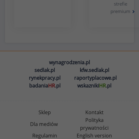
strefie
premium
wynagrodzenia.pl
sedlak.pl
kfw.sedlak.pl
rynekpracy.pl
raportyplacowe.pl
badania
HR
.pl
wskazniki
HR
.pl
Sklep
Kontakt
Polityka
Dla mediów
prywatności
Regulamin
English version