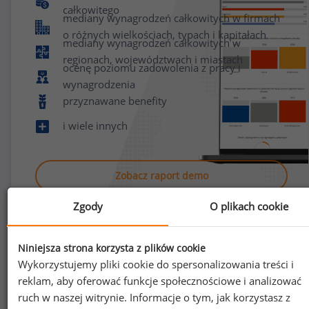
całkowitego
mediany wynagrodzeń całkowitych w firmach
o różnych wielkościach, typach i kapitałach
mediany wynagrodzeń całkowitych w
regionach, województwach i miastach
ocenę poziomu zadowolenia z pracy i
wynagrodzenia
przyznawane benefity
i wiele innych
Zobacz raport demo
Zgody
O plikach cookie
Niniejsza strona korzysta z plików cookie
Wykorzystujemy pliki cookie do spersonalizowania treści i
reklam, aby oferować funkcje społecznościowe i analizować
Jak uzyskać dostęp do raportu?
ruch w naszej witrynie. Informacje o tym, jak korzystasz z