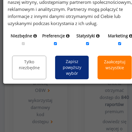
naszej witryny, udostępniamy partnerom społecznościowym,
reklamowym i analitycznym. Partnerzy mogą połączyć te
informacje z innymi danymi otrzymanymi od Ciebie lub
uzyskanymi podczas korzystania z ich usług.
Niezbędne
Preferencje
Statystyki
Marketing
Opcja
Dla
bezpłatna
użytkowników
Zapisz
Tylko
Zaakceptuj
premium
powyższy
niezbędne
wszystkie
wybór
wypełnij
ankietę
Chcesz
OBW
otrzymać
dostęp do
840
wykorzystaj
raportów
darmowy
premium
kod
dostępu
dowiedz się
więcej o