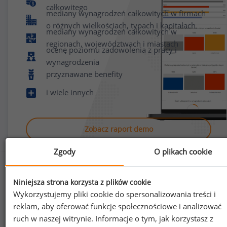
całkowitego
mediany wynagrodzeń całkowitych w firmach
o różnych wielkościach, typach i kapitałach
mediany wynagrodzeń całkowitych w
regionach, województwach i miastach
ocenę poziomu zadowolenia z pracy i
wynagrodzenia
przyznawane benefity
i wiele innych
Zobacz raport demo
Zgody
O plikach cookie
Niniejsza strona korzysta z plików cookie
Wykorzystujemy pliki cookie do spersonalizowania treści i
reklam, aby oferować funkcje społecznościowe i analizować
Jak uzyskać dostęp do raportu?
ruch w naszej witrynie. Informacje o tym, jak korzystasz z