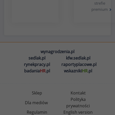
strefie
premium
wynagrodzenia.pl
sedlak.pl
kfw.sedlak.pl
rynekpracy.pl
raportyplacowe.pl
badania
HR
.pl
wskazniki
HR
.pl
Sklep
Kontakt
Polityka
Dla mediów
prywatności
Regulamin
English version