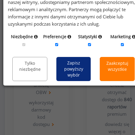
naszej witryny, udostępniamy partnerom społecznościowym,
reklamowym i analitycznym. Partnerzy mogą połączyć te
informacje z innymi danymi otrzymanymi od Ciebie lub
uzyskanymi podczas korzystania z ich usług.
Niezbędne
Preferencje
Statystyki
Marketing
Opcja
Dla
bezpłatna
użytkowników
Zapisz
Tylko
Zaakceptuj
premium
powyższy
niezbędne
wszystkie
wybór
wypełnij
ankietę
Chcesz
OBW
otrzymać
dostęp do
840
wykorzystaj
raportów
darmowy
premium
kod
dostępu
dowiedz się
więcej o