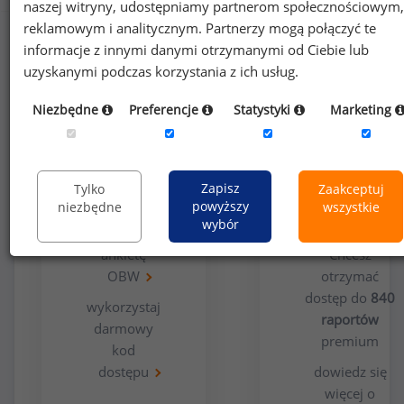
naszej witryny, udostępniamy partnerom społecznościowym,
reklamowym i analitycznym. Partnerzy mogą połączyć te
informacje z innymi danymi otrzymanymi od Ciebie lub
uzyskanymi podczas korzystania z ich usług.
Niezbędne
Preferencje
Statystyki
Marketing
Opcja
Dla
bezpłatna
użytkowników
Zapisz
Tylko
Zaakceptuj
premium
powyższy
niezbędne
wszystkie
wybór
wypełnij
ankietę
Chcesz
OBW
otrzymać
dostęp do
840
wykorzystaj
raportów
darmowy
premium
kod
dostępu
dowiedz się
więcej o