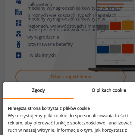
całkowitego
mediany wynagrodzeń całkowitych w firmach
o różnych wielkościach, typach i kapitałach
mediany wynagrodzeń całkowitych w
regionach, województwach i miastach
ocenę poziomu zadowolenia z pracy i
wynagrodzenia
przyznawane benefity
i wiele innych
Zobacz raport demo
Zgody
O plikach cookie
Niniejsza strona korzysta z plików cookie
Wykorzystujemy pliki cookie do spersonalizowania treści i
reklam, aby oferować funkcje społecznościowe i analizować
Jak uzyskać dostęp do raportu?
ruch w naszej witrynie. Informacje o tym, jak korzystasz z