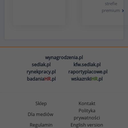
strefie
premium
wynagrodzenia.pl
sedlak.pl
kfw.sedlak.pl
rynekpracy.pl
raportyplacowe.pl
badania
HR
.pl
wskazniki
HR
.pl
Sklep
Kontakt
Polityka
Dla mediów
prywatności
Regulamin
English version