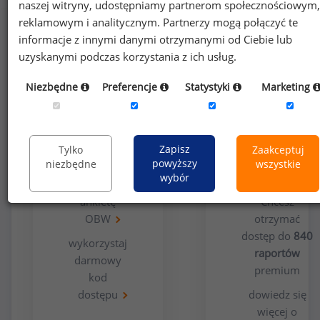
naszej witryny, udostępniamy partnerom społecznościowym,
reklamowym i analitycznym. Partnerzy mogą połączyć te
informacje z innymi danymi otrzymanymi od Ciebie lub
uzyskanymi podczas korzystania z ich usług.
Niezbędne
Preferencje
Statystyki
Marketing
Opcja
Dla
bezpłatna
użytkowników
Zapisz
Tylko
Zaakceptuj
premium
powyższy
niezbędne
wszystkie
wybór
wypełnij
ankietę
Chcesz
OBW
otrzymać
dostęp do
840
wykorzystaj
raportów
darmowy
premium
kod
dostępu
dowiedz się
więcej o