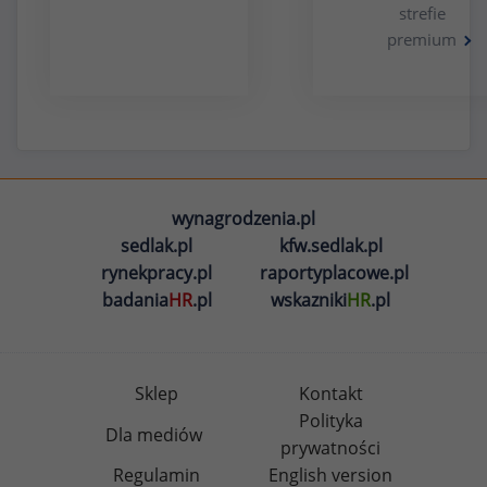
strefie
premium
wynagrodzenia.pl
sedlak.pl
kfw.sedlak.pl
rynekpracy.pl
raportyplacowe.pl
badania
HR
.pl
wskazniki
HR
.pl
Sklep
Kontakt
Polityka
Dla mediów
prywatności
Regulamin
English version