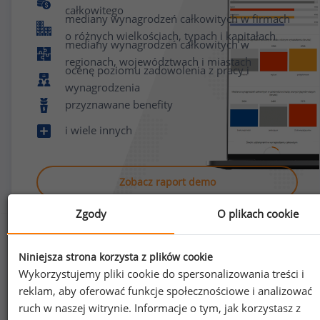
całkowitego
mediany wynagrodzeń całkowitych w firmach
o różnych wielkościach, typach i kapitałach
mediany wynagrodzeń całkowitych w
regionach, województwach i miastach
ocenę poziomu zadowolenia z pracy i
wynagrodzenia
przyznawane benefity
i wiele innych
Zobacz raport demo
Zgody
O plikach cookie
Niniejsza strona korzysta z plików cookie
Wykorzystujemy pliki cookie do spersonalizowania treści i
reklam, aby oferować funkcje społecznościowe i analizować
Jak uzyskać dostęp do raportu?
ruch w naszej witrynie. Informacje o tym, jak korzystasz z