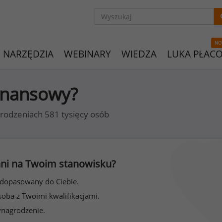
NO
NARZĘDZIA
WEBINARY
WIEDZA
LUKA PŁAC
finansowy?
rodzeniach 581 tysięcy osób
 inni na Twoim stanowisku?
 dopasowany do Ciebie.
soba z Twoimi kwalifikacjami.
ynagrodzenie.