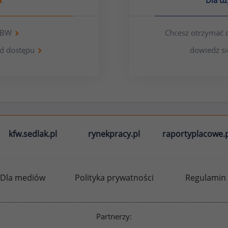
a
Dla u
 OBW
Chcesz otrzymać 
d dostępu
dowiedz si
kfw.sedlak.pl
rynekpracy.pl
raportyplacowe.p
Dla mediów
Polityka prywatności
Regulamin
Partnerzy: