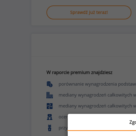
Sprawdź już teraz!
W raporcie premium znajdziesz
porównanie wynagrodzenia podstaw
mediany wynagrodzeń całkowitych w f
mediany wynagrodzeń całkowitych w
ocenę poziomu zadowolenia z pracy 
Zg
przyznawane benefity