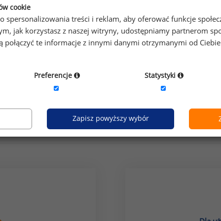
ków cookie
o spersonalizowania treści i reklam, aby oferować funkcje społe
o tym, jak korzystasz z naszej witryny, udostępniamy partnerom
gą połączyć te informacje z innymi danymi otrzymanymi od Ciebi
Preferencje
Statystyki
grupa stanowisk:
finanse i controlling
Zapisz powyższy wybór
Jak uzyskać dostęp do raportu?