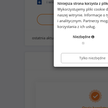
i wiele innych
Niniejsza strona korzysta z pli
Wykorzystujemy pliki cookie d
naszej witrynie. Informacje 
Zobacz raport demo
i analitycznym. Partnerzy mo
korzystania z ich usług.
Niezbędne
ostatnia aktualizacja:
styczeń 2026
Tylko niezbędne