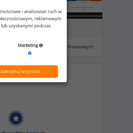
cznościowe i analizować ruch w
 społecznościowym, reklamowym
e lub uzyskanymi podczas
Marketing
próba: 924 - analityków finansowych
Zaakceptuj wszystkie