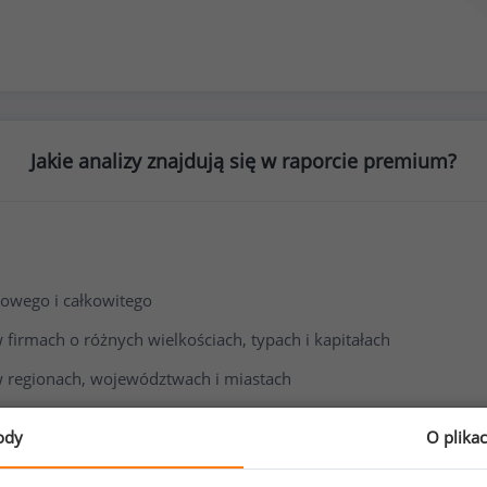
Jakie analizy znajdują się w raporcie premium?
owego i całkowitego
irmach o różnych wielkościach, typach i kapitałach
 regionach, województwach i miastach
i wynagrodzenia
ody
O plika