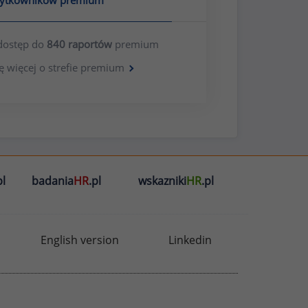
żytkowników premium
dostęp do
840 raportów
premium
ę więcej o strefie premium
l
badania
HR
.pl
wskazniki
HR
.pl
English version
Linkedin