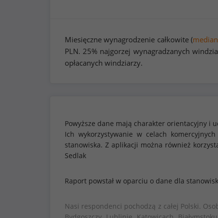
Miesięczne wynagrodzenie całkowite (
median
PLN. 25% najgorzej wynagradzanych windzia
opłacanych windziarzy.
Powyższe dane mają charakter orientacyjny i u
Ich wykorzystywanie w celach komercyjnych
stanowiska. Z aplikacji można również korzy
Sedlak
Raport powstał w oparciu o dane dla stanowis
Nasi respondenci pochodzą z całej Polski. Oso
Bydgoszczy, Lublinie, Katowicach, Białymstoku