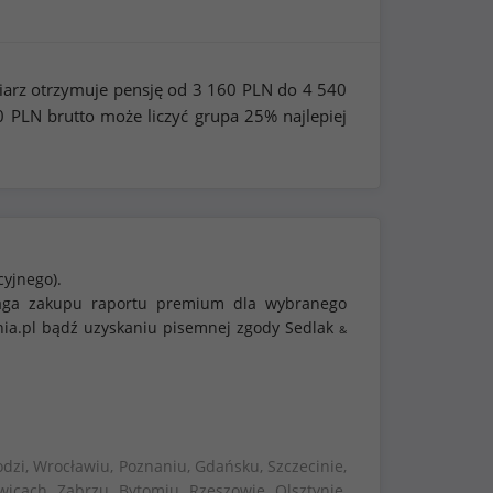
iarz otrzymuje pensję od
3 160
PLN do
4 540
0
PLN brutto może liczyć grupa 25% najlepiej
cyjnego).
ymaga zakupu raportu premium dla wybranego
nia.pl bądź uzyskaniu pisemnej zgody Sedlak
&
dzi, Wrocławiu, Poznaniu, Gdańsku, Szczecinie,
wicach, Zabrzu, Bytomiu, Rzeszowie, Olsztynie,