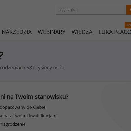
NO
NARZĘDZIA
WEBINARY
WIEDZA
LUKA PŁAC
?
rodzeniach 581 tysięcy osób
 inni na Twoim stanowisku?
 dopasowany do Ciebie.
soba z Twoimi kwalifikacjami.
ynagrodzenie.