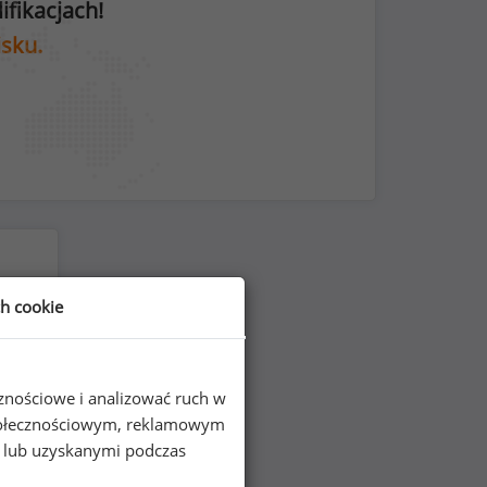
fikacjach!
isku.
ch cookie
cznościowe i analizować ruch w
 społecznościowym, reklamowym
e lub uzyskanymi podczas