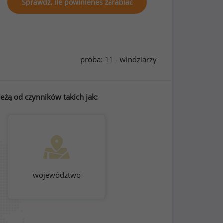
Sprawdź, ile powinieneś zarabiać
próba: 11 - windziarzy
eżą od czynników takich jak:
województwo