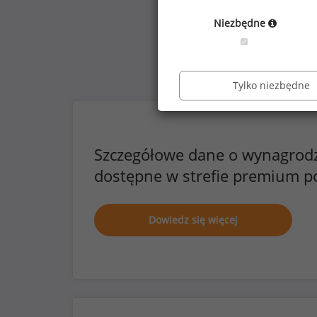
Niezbędne
Tylko niezbędne
Szczegółowe dane o wynagrod
dostępne w strefie premium p
Dowiedz się więcej