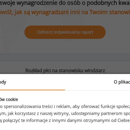
swoje wynagrodzenie do osób o podobnych kwali
wdź, jak są wynagradzani inni na Twoim stanow
Odbierz indywidualny raport
Rozkład płci na stanowisku windziarz
ody
O plika
ków cookie
0
%
100
%
o spersonalizowania treści i reklam, aby oferować funkcje społe
o tym, jak korzystasz z naszej witryny, udostępniamy partnerom
gą połączyć te informacje z innymi danymi otrzymanymi od Ciebi