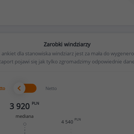
Zarobki windziarzy
a ankiet dla stanowiska windziarz jest za mała do wygene
Raport pojawi się jak tylko zgromadzimy odpowiednie dane
tto
Netto
PLN
3 920
mediana
PLN
4 540