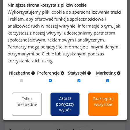
Niniejsza strona korzysta z plików cookie
Wykorzystujemy pliki cookie do spersonalizowania treści
i reklam, aby oferować funkcje społecznościowe i
Benefity na stanowisku specjalista ds. e-
analizować ruch w naszej witrynie. Informacje o tym, jak
marketingu (
specjalista
)
korzystasz z naszej witryny, udostępniamy partnerom
społecznościowym, reklamowym i analitycznym.
Partnerzy mogą połączyć te informacje z innymi danymi
otrzymanymi od Ciebie lub uzyskanymi podczas
korzystania z ich usług.
47
%
Niezbędne
Preferencje
Statystyki
Marketing
prywatna opieka medyczna dla pracownika
Zapisz
Tylko
Zaakceptuj
powyższy
niezbędne
wszystkie
wybór