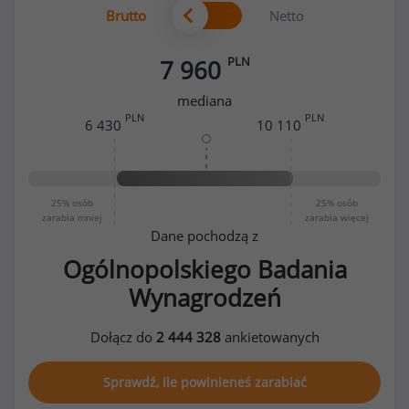
Brutto
Netto
PLN
7 960
mediana
PLN
PLN
6 430
10 110
25%
osób
25%
osób
zarabia mniej
zarabia więcej
Dane pochodzą z
Ogólnopolskiego Badania
Wynagrodzeń
Dołącz do
2 444 328
ankietowanych
Sprawdź, ile powinieneś zarabiać