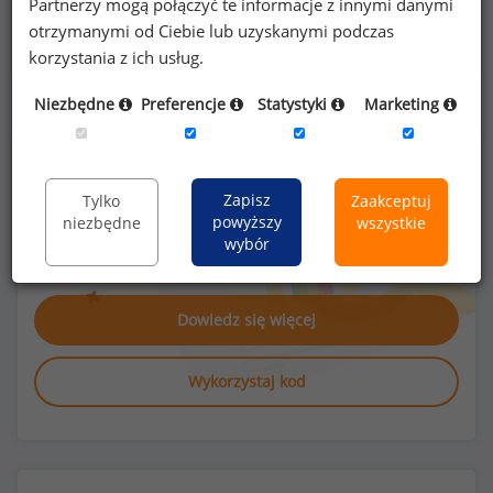
Partnerzy mogą połączyć te informacje z innymi danymi
28
60
otrzymanymi od Ciebie lub uzyskanymi podczas
korzystania z ich usług.
Niezbędne
Preferencje
Statystyki
Marketing
Poszukujesz szczegółowych danych o
wynagrodzeniach
specjalistów do spraw
Zapisz
Tylko
Zaakceptuj
powyższy
niezbędne
wszystkie
zarządzania systemami ERP
lub na innych
wybór
stanowiskach?
Dowiedz się więcej
Wykorzystaj kod