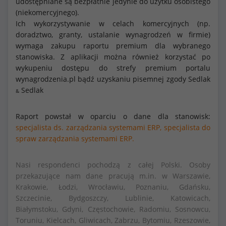
udostępniane są bezpłatnie jedynie do użytku osobistego
(niekomercyjnego).
Ich wykorzystywanie w celach komercyjnych (np.
doradztwo, granty, ustalanie wynagrodzeń w firmie)
wymaga zakupu raportu premium dla wybranego
stanowiska. Z aplikacji można również korzystać po
wykupeniu dostępu do strefy premium portalu
wynagrodzenia.pl bądź uzyskaniu pisemnej zgody Sedlak
Sedlak
&
Raport powstał w oparciu o dane dla stanowisk:
specjalista ds. zarządzania systemami ERP,
specjalista do
spraw zarządzania systemami ERP.
Nasi respondenci pochodzą z całej Polski. Osoby
przekazujące nam dane pracują m.in. w Warszawie,
Krakowie, Łodzi, Wrocławiu, Poznaniu, Gdańsku,
Szczecinie, Bydgoszczy, Lublinie, Katowicach,
Białymstoku, Gdyni, Częstochowie, Radomiu, Sosnowcu,
Toruniu, Kielcach, Gliwicach, Zabrzu, Bytomiu, Rzeszowie,