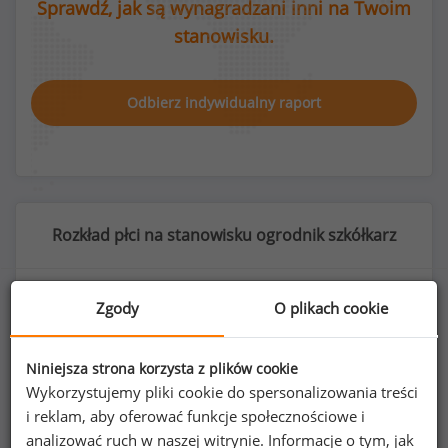
Sprawdź, jak są wynagradzani inni na Twoim
stanowisku.
Odbierz indywidualny raport
Rozkład płci na stanowisku ogrodnik szkółkarz
Zgody
O plikach cookie
38
%
62
%
Niniejsza strona korzysta z plików cookie
Wykorzystujemy pliki cookie do spersonalizowania treści
i reklam, aby oferować funkcje społecznościowe i
analizować ruch w naszej witrynie. Informacje o tym, jak