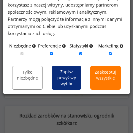
Kobiety
Mężczyźni
korzystasz z naszej witryny, udostępniamy partnerom
12
20
społecznościowym, reklamowym i analitycznym.
Partnerzy mogą połączyć te informacje z innymi danymi
otrzymanymi od Ciebie lub uzyskanymi podczas
korzystania z ich usług.
Niezbędne
Preferencje
Statystyki
Marketing
Szczegółowe dane o wynagrodzeniach na 840
stanowiskach
dostępne w strefie premium
portalu wynagrodzenia.pl
Zapisz
Tylko
Zaakceptuj
powyższy
niezbędne
wszystkie
Dowiedz się więcej
wybór
Rozkład zarobków na stanowisku ogrodnik
szkółkarz