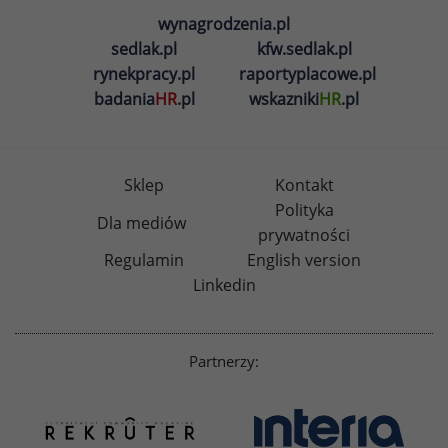
wynagrodzenia.pl
sedlak.pl
kfw.sedlak.pl
rynekpracy.pl
raportyplacowe.pl
badania
HR
.pl
wskazniki
HR
.pl
Sklep
Kontakt
Polityka
Dla mediów
prywatności
Regulamin
English version
Linkedin
Partnerzy: