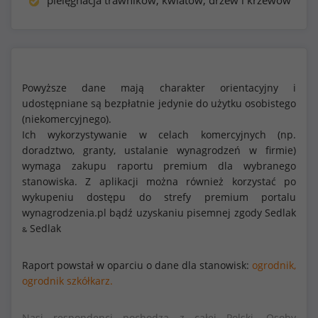
pielęgnacja trawników, kwiatów, drzew i krzewów
Powyższe dane mają charakter orientacyjny i
udostępniane są bezpłatnie jedynie do użytku osobistego
(niekomercyjnego).
Ich wykorzystywanie w celach komercyjnych (np.
doradztwo, granty, ustalanie wynagrodzeń w firmie)
wymaga zakupu raportu premium dla wybranego
stanowiska. Z aplikacji można również korzystać po
wykupeniu dostępu do strefy premium portalu
wynagrodzenia.pl bądź uzyskaniu pisemnej zgody Sedlak
Sedlak
&
Raport powstał w oparciu o dane dla stanowisk:
ogrodnik,
ogrodnik szkółkarz.
Nasi respondenci pochodzą z całej Polski. Osoby