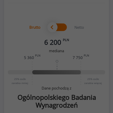
Brutto
Netto
PLN
6 200
mediana
PLN
PLN
5 360
7 750
25%
osób
25%
osób
zarabia mniej
zarabia więcej
Dane pochodzą z
Ogólnopolskiego Badania
Wynagrodzeń