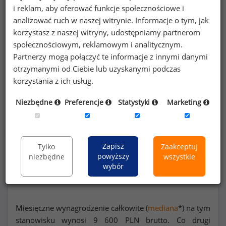
i reklam, aby oferować funkcje społecznościowe i
Poszukujesz szczegółowych danych o
analizować ruch w naszej witrynie. Informacje o tym, jak
wynagrodzeniach
maszynistów lokomotyw
korzystasz z naszej witryny, udostępniamy partnerom
lub na innych stanowiskach?
społecznościowym, reklamowym i analitycznym.
Partnerzy mogą połączyć te informacje z innymi danymi
otrzymanymi od Ciebie lub uzyskanymi podczas
Dowiedz się więcej
korzystania z ich usług.
Wykorzystaj kod
Niezbędne
Preferencje
Statystyki
Marketing
Zapisz
Tylko
Zaakceptuj
powyższy
Rozkład zarobków na stanowisku maszynista
niezbędne
wszystkie
wybór
lokomotyw
Miesięczne wynagrodzenie całkowite (
mediana
*) na tym
stanowisku wynosi
9 600
PLN brutto. Co drugi