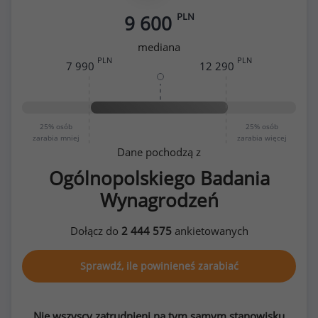
PLN
9 600
mediana
PLN
PLN
7 990
12 290
25%
osób
25%
osób
zarabia mniej
zarabia więcej
Dane pochodzą z
Ogólnopolskiego Badania
Wynagrodzeń
Dołącz do
2 444 575
ankietowanych
Sprawdź, ile powinieneś zarabiać
Nie wszyscy zatrudnieni na tym samym stanowisku