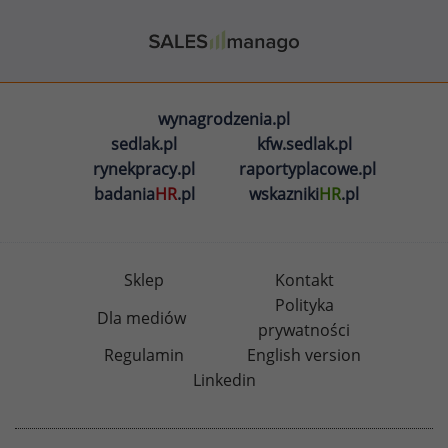
wynagrodzenia.pl
sedlak.pl
kfw.sedlak.pl
rynekpracy.pl
raportyplacowe.pl
badania
HR
.pl
wskazniki
HR
.pl
Sklep
Kontakt
Polityka
Dla mediów
prywatności
Regulamin
English version
Linkedin