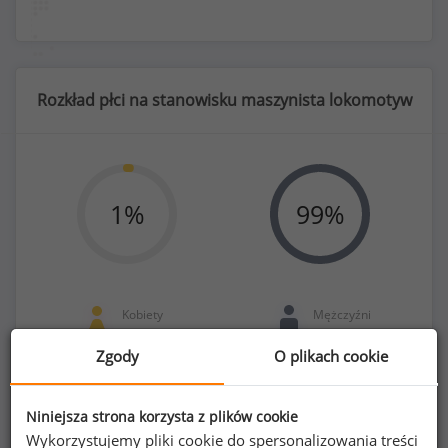
Rozkład płci na stanowisku maszynista lokomotyw
1
%
99
%
Kobiety
Mężczyźni
1
90
Zgody
O plikach cookie
Niniejsza strona korzysta z plików cookie
Wykorzystujemy pliki cookie do spersonalizowania treści