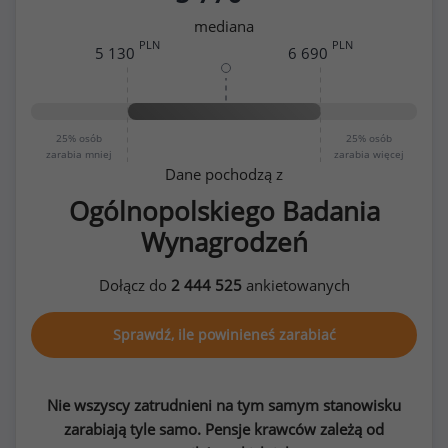
mediana
PLN
PLN
5 130
6 690
25%
osób
25%
osób
zarabia mniej
zarabia więcej
Dane pochodzą z
Ogólnopolskiego Badania
Wynagrodzeń
Dołącz do
2 444 525
ankietowanych
Sprawdź, ile powinieneś zarabiać
Nie wszyscy zatrudnieni na tym samym stanowisku
zarabiają tyle samo. Pensje krawców zależą od