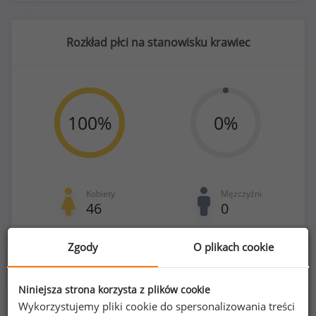
Rozkład płci na stanowisku krawiec
100
%
0
%
Kobiety
Mężczyźni
46
0
Zgody
O plikach cookie
Niniejsza strona korzysta z plików cookie
Wykorzystujemy pliki cookie do spersonalizowania treści
Poszukujesz szczegółowych danych o