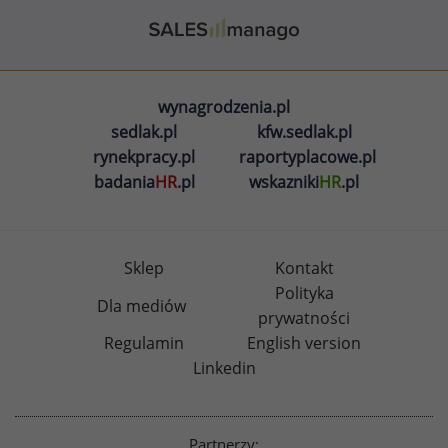
wynagrodzenia.pl
sedlak.pl
kfw.sedlak.pl
rynekpracy.pl
raportyplacowe.pl
badania
HR
.pl
wskazniki
HR
.pl
Sklep
Kontakt
Polityka
Dla mediów
prywatności
Regulamin
English version
Linkedin
Partnerzy: