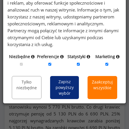
i reklam, aby oferować funkcje społecznościowe i
wynagrodzeniach
krawców
lub na innych
analizować ruch w naszej witrynie. Informacje o tym, jak
stanowiskach?
korzystasz z naszej witryny, udostępniamy partnerom
społecznościowym, reklamowym i analitycznym.
Dowiedz się więcej
Partnerzy mogą połączyć te informacje z innymi danymi
otrzymanymi od Ciebie lub uzyskanymi podczas
korzystania z ich usług.
Wykorzystaj kod
Niezbędne
Preferencje
Statystyki
Marketing
Rozkład zarobków na stanowisku krawiec
Zapisz
Tylko
Zaakceptuj
powyższy
niezbędne
wszystkie
wybór
Miesięczne wynagrodzenie całkowite (
mediana
*) na tym
stanowisku wynosi
5 770
PLN brutto. Co drugi krawiec
otrzymuje pensję od
5 130
PLN do
6 690
PLN. 25%
najgorzej wynagradzanych krawców zarabia poniżej
5 130
PLN brutto. Na zarobki powyżej
6 690
PLN brutto