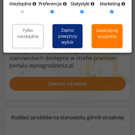
Kobiety
Mężczyźni
Niezbędne
Preferencje
Statystyki
Marketing
0
11
Zapisz
Tylko
Zaakceptuj
powyższy
niezbędne
wszystkie
wybór
Szczegółowe dane o wynagrodzeniach na 840
stanowiskach
dostępne w strefie premium
portalu wynagrodzenia.pl
Dowiedz się więcej
Rozkład zarobków na stanowisku górnik strzałowy