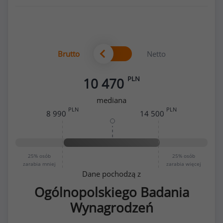
Brutto
Netto
PLN
10 470
mediana
PLN
PLN
8 990
14 500
25%
osób
25%
osób
zarabia mniej
zarabia więcej
Dane pochodzą z
Ogólnopolskiego Badania
Wynagrodzeń