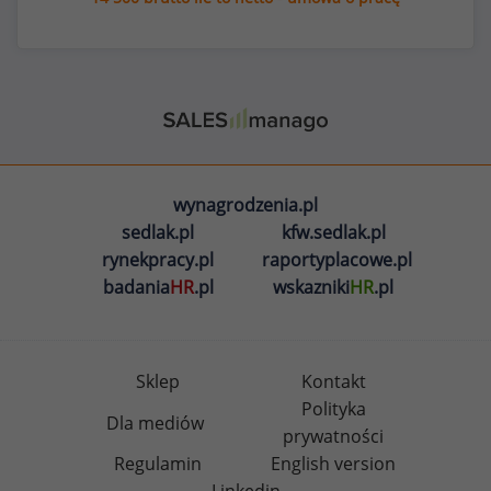
wynagrodzenia.pl
sedlak.pl
kfw.sedlak.pl
rynekpracy.pl
raportyplacowe.pl
badania
HR
.pl
wskazniki
HR
.pl
Sklep
Kontakt
Polityka
Dla mediów
prywatności
Regulamin
English version