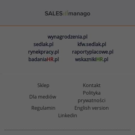
wynagrodzenia.pl
sedlak.pl
kfw.sedlak.pl
rynekpracy.pl
raportyplacowe.pl
badania
HR
.pl
wskazniki
HR
.pl
Sklep
Kontakt
Polityka
Dla mediów
prywatności
Regulamin
English version
Linkedin