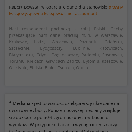
Raport powstał w oparciu o dane dla stanowisk:
główny
księgowy,
główna księgowa,
chief accountant.
Nasi respondenci pochodzą z całej Polski. Osoby
przekazujące nam dane pracują m.in. w Warszawie,
Krakowie, Łodzi, Wrocławiu, Poznaniu, Gdańsku,
Szczecinie, Bydgoszczy, Lublinie, Katowicach,
Białymstoku, Gdyni, Częstochowie, Radomiu, Sosnowcu,
Toruniu, Kielcach, Gliwicach, Zabrzu, Bytomiu, Rzeszowie,
Olsztynie, Bielsko-Białej, Tychach, Opolu.
* Mediana - jest to wartość dzieląca wszystkie dane na
dwa równe zbiory. Poniżej i powyżej mediany znajduje
się dokładnie po 50% zgromadzonych w badaniu
wyników. W przypadku badania wynagrodzeń znaczy
to, że połowa badanych zarabia poniżej mediany