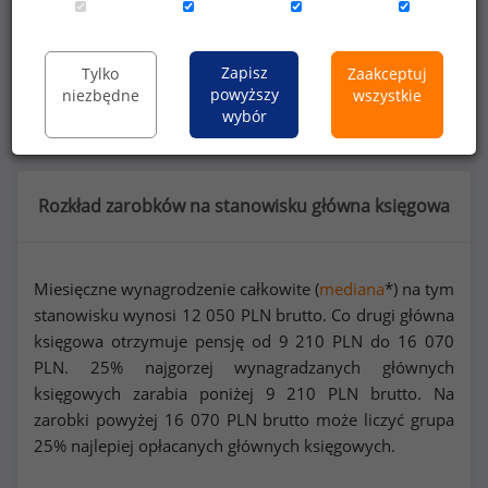
Dowiedz się więcej
Zapisz
Tylko
Zaakceptuj
Wykorzystaj kod
powyższy
niezbędne
wszystkie
wybór
Rozkład zarobków na stanowisku główna księgowa
Miesięczne wynagrodzenie całkowite (
mediana
*) na tym
stanowisku wynosi
12 050
PLN brutto. Co drugi główna
księgowa otrzymuje pensję od
9 210
PLN do
16 070
PLN. 25% najgorzej wynagradzanych głównych
księgowych zarabia poniżej
9 210
PLN brutto. Na
zarobki powyżej
16 070
PLN brutto może liczyć grupa
25% najlepiej opłacanych głównych księgowych.