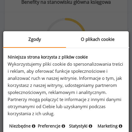
Benefity na stanowisku główna księgowa
39
%
Zgody
O plikach cookie
Niniejsza strona korzysta z plików cookie
Wykorzystujemy pliki cookie do spersonalizowania treści
prywatna opieka medyczna dla pracownika
i reklam, aby oferować funkcje społecznościowe i
analizować ruch w naszej witrynie. Informacje o tym, jak
korzystasz z naszej witryny, udostępniamy partnerom
społecznościowym, reklamowym i analitycznym.
Partnerzy mogą połączyć te informacje z innymi danymi
Poszukujesz szczegółowych danych o
otrzymanymi od Ciebie lub uzyskanymi podczas
wynagrodzeniach
głównych księgowych
lub
korzystania z ich usług.
na innych stanowiskach?
Niezbędne
Preferencje
Statystyki
Marketing