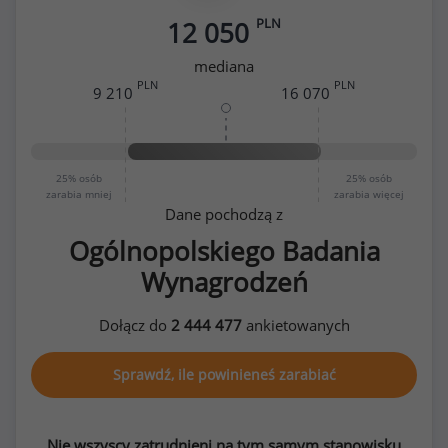
PLN
12 050
mediana
PLN
PLN
9 210
16 070
25%
osób
25%
osób
zarabia mniej
zarabia więcej
Dane pochodzą z
Ogólnopolskiego Badania
Wynagrodzeń
Dołącz do
2 444 477
ankietowanych
Sprawdź, ile powinieneś zarabiać
Nie wszyscy zatrudnieni na tym samym stanowisku