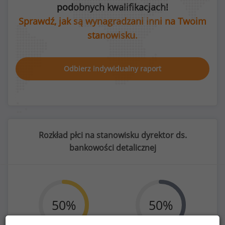
podobnych kwalifikacjach!
Sprawdź, jak są wynagradzani inni na Twoim
stanowisku.
Odbierz indywidualny raport
Rozkład płci na stanowisku dyrektor ds.
bankowości detalicznej
50
%
50
%