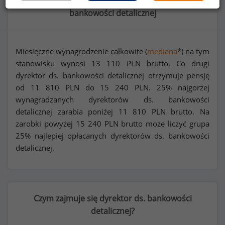
Rozkład zarobków na stanowisku dyrektor ds.
bankowości detalicznej
Miesięczne wynagrodzenie całkowite (
mediana
*) na tym
stanowisku wynosi
13 110
PLN brutto. Co drugi
dyrektor ds. bankowości detalicznej otrzymuje pensję
od
11 810
PLN do
15 240
PLN. 25% najgorzej
wynagradzanych dyrektorów ds. bankowości
detalicznej zarabia poniżej
11 810
PLN brutto. Na
zarobki powyżej
15 240
PLN brutto może liczyć grupa
25% najlepiej opłacanych dyrektorów ds. bankowości
detalicznej.
Czym zajmuje się dyrektor ds. bankowości
detalicznej?