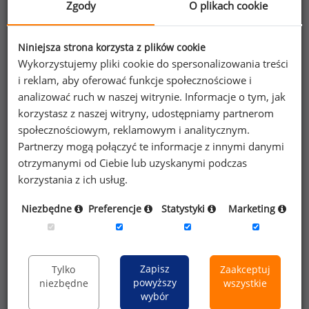
Zgody
O plikach cookie
Kobiety
Mężczyźni
Niniejsza strona korzysta z plików cookie
5
5
Wykorzystujemy pliki cookie do spersonalizowania treści
i reklam, aby oferować funkcje społecznościowe i
analizować ruch w naszej witrynie. Informacje o tym, jak
korzystasz z naszej witryny, udostępniamy partnerom
społecznościowym, reklamowym i analitycznym.
Partnerzy mogą połączyć te informacje z innymi danymi
Szczegółowe dane o wynagrodzeniach na 840
otrzymanymi od Ciebie lub uzyskanymi podczas
stanowiskach
dostępne w strefie premium
korzystania z ich usług.
portalu wynagrodzenia.pl
Niezbędne
Preferencje
Statystyki
Marketing
Dowiedz się więcej
Zapisz
Tylko
Zaakceptuj
powyższy
niezbędne
wszystkie
wybór