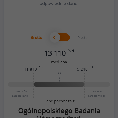
odpowiednie dane.
Brutto
Netto
PLN
13 110
mediana
PLN
PLN
11 810
15 240
25%
osób
25%
osób
zarabia mniej
zarabia więcej
Dane pochodzą z
Ogólnopolskiego Badania