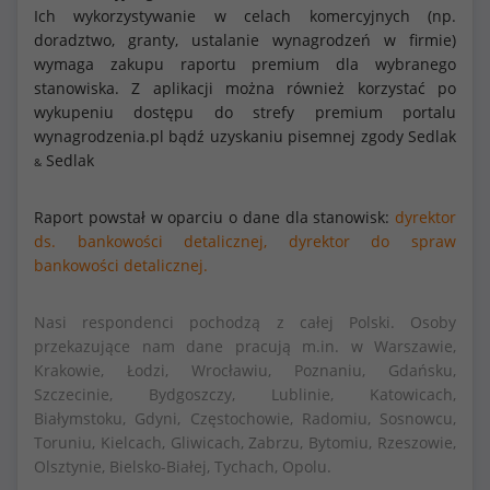
Ich wykorzystywanie w celach komercyjnych (np.
doradztwo, granty, ustalanie wynagrodzeń w firmie)
wymaga zakupu raportu premium dla wybranego
stanowiska. Z aplikacji można również korzystać po
wykupeniu dostępu do strefy premium portalu
wynagrodzenia.pl bądź uzyskaniu pisemnej zgody Sedlak
Sedlak
&
Raport powstał w oparciu o dane dla stanowisk:
dyrektor
ds. bankowości detalicznej,
dyrektor do spraw
bankowości detalicznej.
Nasi respondenci pochodzą z całej Polski. Osoby
przekazujące nam dane pracują m.in. w Warszawie,
Krakowie, Łodzi, Wrocławiu, Poznaniu, Gdańsku,
Szczecinie, Bydgoszczy, Lublinie, Katowicach,
Białymstoku, Gdyni, Częstochowie, Radomiu, Sosnowcu,
Toruniu, Kielcach, Gliwicach, Zabrzu, Bytomiu, Rzeszowie,
Olsztynie, Bielsko-Białej, Tychach, Opolu.