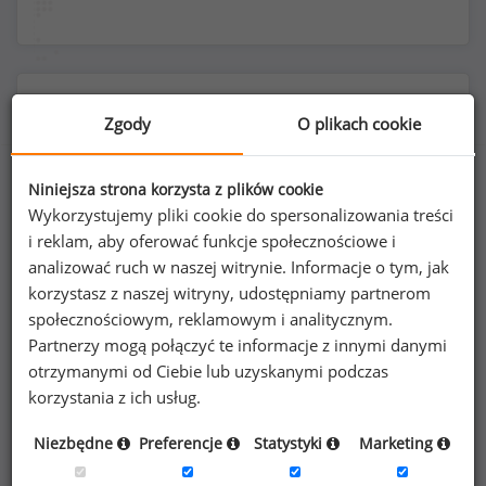
Rozkład płci na stanowisku diagnosta laboratoryjny
Zgody
O plikach cookie
Niniejsza strona korzysta z plików cookie
Wykorzystujemy pliki cookie do spersonalizowania treści
81
%
19
%
i reklam, aby oferować funkcje społecznościowe i
analizować ruch w naszej witrynie. Informacje o tym, jak
korzystasz z naszej witryny, udostępniamy partnerom
społecznościowym, reklamowym i analitycznym.
Kobiety
Mężczyźni
Partnerzy mogą połączyć te informacje z innymi danymi
122
28
otrzymanymi od Ciebie lub uzyskanymi podczas
korzystania z ich usług.
Niezbędne
Preferencje
Statystyki
Marketing