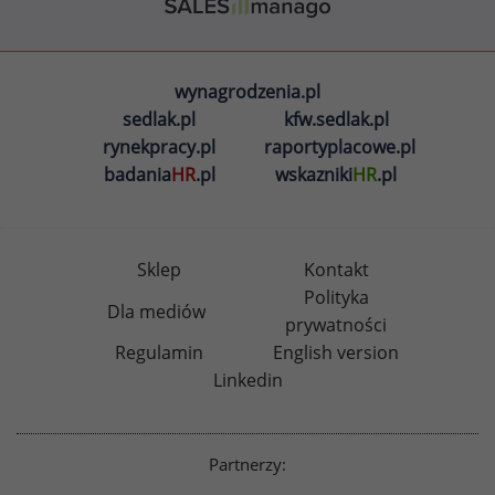
wynagrodzenia.pl
sedlak.pl
kfw.sedlak.pl
rynekpracy.pl
raportyplacowe.pl
badania
HR
.pl
wskazniki
HR
.pl
Sklep
Kontakt
Polityka
Dla mediów
prywatności
Regulamin
English version
Linkedin
Partnerzy: