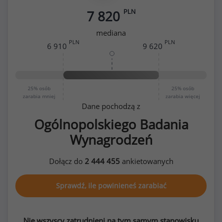
PLN
7 820
mediana
PLN
PLN
6 910
9 620
25%
osób
25%
osób
zarabia mniej
zarabia więcej
Dane pochodzą z
Ogólnopolskiego Badania
Wynagrodzeń
Dołącz do
2 444 455
ankietowanych
Sprawdź, ile powinieneś zarabiać
Nie wszyscy zatrudnieni na tym samym stanowisku