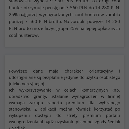
stanowisku wynosi
9 930
PLN brutto. Co drugi cool
hunter otrzymuje pensję od
7 560
PLN do
14 280
PLN.
25% najgorzej wynagradzanych cool hunterów zarabia
poniżej
7 560
PLN brutto. Na zarobki powyżej
14 280
PLN brutto może liczyć grupa 25% najlepiej opłacanych
cool hunterów.
Powyższe dane mają charakter orientacyjny i
udostępniane są bezpłatnie jedynie do użytku osobistego
(niekomercyjnego).
Ich wykorzystywanie w celach komercyjnych (np.
doradztwo, granty, ustalanie wynagrodzeń w firmie)
wymaga zakupu raportu premium dla wybranego
stanowiska. Z aplikacji można również korzystać po
wykupeniu dostępu do strefy premium portalu
wynagrodzenia.pl bądź uzyskaniu pisemnej zgody Sedlak
Sedlak
&