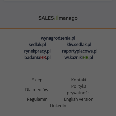
wynagrodzenia.pl
sedlak.pl
kfw.sedlak.pl
rynekpracy.pl
raportyplacowe.pl
badania
HR
.pl
wskazniki
HR
.pl
Sklep
Kontakt
Polityka
Dla mediów
prywatności
Regulamin
English version
Linkedin