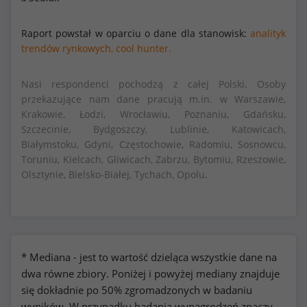
Raport powstał w oparciu o dane dla stanowisk:
analityk
trendów rynkowych,
cool hunter.
Nasi respondenci pochodzą z całej Polski. Osoby
przekazujące nam dane pracują m.in. w Warszawie,
Krakowie, Łodzi, Wrocławiu, Poznaniu, Gdańsku,
Szczecinie, Bydgoszczy, Lublinie, Katowicach,
Białymstoku, Gdyni, Częstochowie, Radomiu, Sosnowcu,
Toruniu, Kielcach, Gliwicach, Zabrzu, Bytomiu, Rzeszowie,
Olsztynie, Bielsko-Białej, Tychach, Opolu.
* Mediana - jest to wartość dzieląca wszystkie dane na
dwa równe zbiory. Poniżej i powyżej mediany znajduje
się dokładnie po 50% zgromadzonych w badaniu
wyników. W przypadku badania wynagrodzeń znaczy