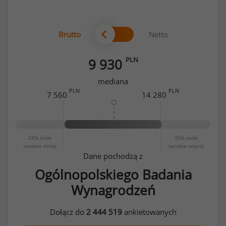
Brutto
Netto
PLN
9 930
mediana
PLN
PLN
7 560
14 280
25%
osób
25%
osób
zarabia mniej
zarabia więcej
Dane pochodzą z
Ogólnopolskiego Badania
Wynagrodzeń
Dołącz do
2 444 519
ankietowanych